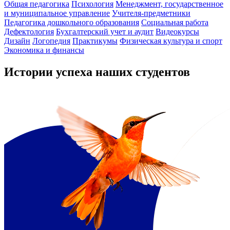
Общая педагогика
Психология
Менеджмент, государственное
и муниципальное управление
Учителя-предметники
Педагогика дошкольного образования
Социальная работа
Дефектология
Бухгалтерский учет и аудит
Видеокурсы
Дизайн
Логопедия
Практикумы
Физическая культура и спорт
Экономика и финансы
Истории успеха наших студентов