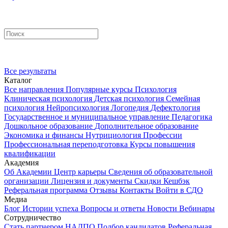
Все результаты
Каталог
Все направления
Популярные курсы
Психология
Клиническая психология
Детская психология
Семейная
психология
Нейропсихология
Логопедия
Дефектология
Государственное и муниципальное управление
Педагогика
Дошкольное образование
Дополнительное образование
Экономика и финансы
Нутрициология
Профессии
Профессиональная переподготовка
Курсы повышения
квалификации
Академия
Об Академии
Центр карьеры
Сведения об образовательной
организации
Лицензия и документы
Скидки
Кешбэк
Реферальная программа
Отзывы
Контакты
Войти в СДО
Медиа
Блог
Истории успеха
Вопросы и ответы
Новости
Вебинары
Сотрудничество
Стать партнером НАДПО
Подбор кандидатов
Реферальная