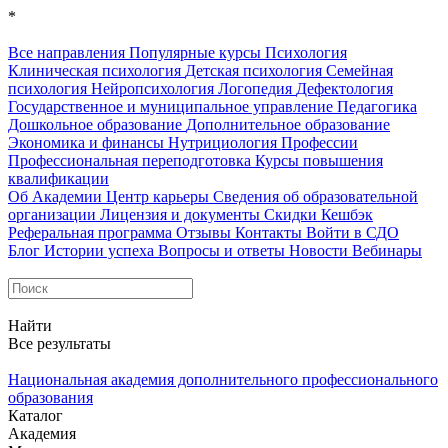
*
Все направления
Популярные курсы
Психология
Клиническая психология
Детская психология
Семейная
психология
Нейропсихология
Логопедия
Дефектология
Государственное и муниципальное управление
Педагогика
Дошкольное образование
Дополнительное образование
Экономика и финансы
Нутрициология
Профессии
Профессиональная переподготовка
Курсы повышения
квалификации
Об Академии
Центр карьеры
Сведения об образовательной
организации
Лицензия и документы
Скидки
Кешбэк
Реферальная программа
Отзывы
Контакты
Войти в СДО
Блог
Истории успеха
Вопросы и ответы
Новости
Вебинары
Найти
Все результаты
Национальная академия дополнительного профессионального
образования
Каталог
Академия