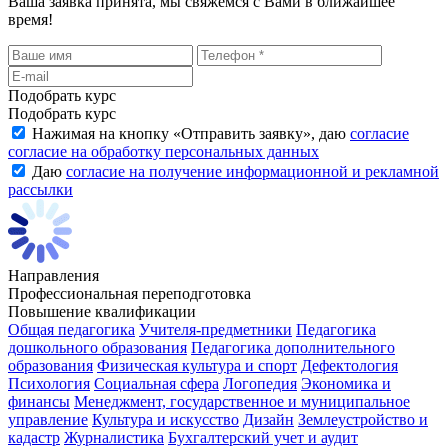
Ваша заявка принята, мы свяжемся с Вами в ближайшее
время!
Подобрать курс
Подобрать курс
Нажимая на кнопку «
Отправить заявку
», даю
согласие
согласие на обработку персональных данных
Даю
согласие на получение информационной и рекламной
рассылки
Направления
Профессиональная переподготовка
Повышение квалификации
Общая педагогика
Учителя-предметники
Педагогика
дошкольного образования
Педагогика дополнительного
образования
Физическая культура и спорт
Дефектология
Психология
Социальная сфера
Логопедия
Экономика и
финансы
Менеджмент, государственное и муниципальное
управление
Культура и искусство
Дизайн
Землеустройство и
кадастр
Журналистика
Бухгалтерский учет и аудит