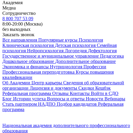
Академия
Медиа
Сотрудничество
8 800 707 53 09
8:00-20:00 (Москва)
без выходных
Заказать звонок
Все направления
Популярные курсы
Психология
Клиническая психология
Детская психология
Семейная
психология
Нейропсихология
Логопедия
Дефектология
Государственное и муниципальное управление
Педагогика
Дошкольное образование
Дополнительное образование
Экономика и финансы
Нутрициология
Профессии
Профессиональная переподготовка
Курсы повышения
квалификации
Об Академии
Центр карьеры
Сведения об образовательной
организации
Лицензия и документы
Скидки
Кешбэк
Реферальная программа
Отзывы
Контакты
Войти в СДО
Блог
Истории успеха
Вопросы и ответы
Новости
Вебинары
Стать партнером НАДПО
Подбор кандидатов
Реферальная
программа
Национальная академия дополнительного профессионального
образования