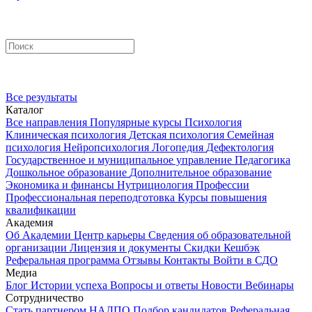
Все результаты
Каталог
Все направления
Популярные курсы
Психология
Клиническая психология
Детская психология
Семейная
психология
Нейропсихология
Логопедия
Дефектология
Государственное и муниципальное управление
Педагогика
Дошкольное образование
Дополнительное образование
Экономика и финансы
Нутрициология
Профессии
Профессиональная переподготовка
Курсы повышения
квалификации
Академия
Об Академии
Центр карьеры
Сведения об образовательной
организации
Лицензия и документы
Скидки
Кешбэк
Реферальная программа
Отзывы
Контакты
Войти в СДО
Медиа
Блог
Истории успеха
Вопросы и ответы
Новости
Вебинары
Сотрудничество
Стать партнером НАДПО
Подбор кандидатов
Реферальная