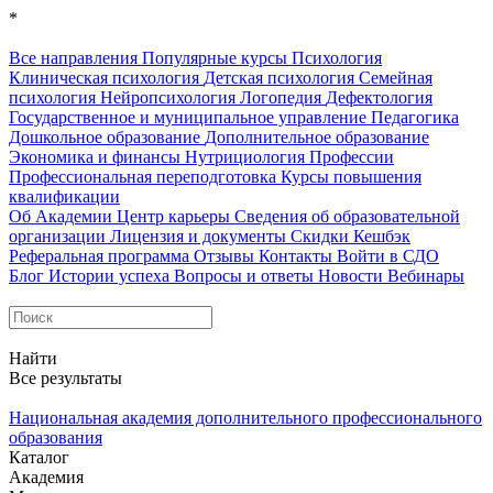
*
Все направления
Популярные курсы
Психология
Клиническая психология
Детская психология
Семейная
психология
Нейропсихология
Логопедия
Дефектология
Государственное и муниципальное управление
Педагогика
Дошкольное образование
Дополнительное образование
Экономика и финансы
Нутрициология
Профессии
Профессиональная переподготовка
Курсы повышения
квалификации
Об Академии
Центр карьеры
Сведения об образовательной
организации
Лицензия и документы
Скидки
Кешбэк
Реферальная программа
Отзывы
Контакты
Войти в СДО
Блог
Истории успеха
Вопросы и ответы
Новости
Вебинары
Найти
Все результаты
Национальная академия дополнительного профессионального
образования
Каталог
Академия