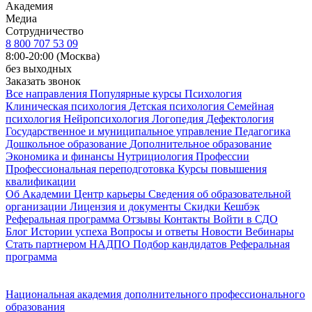
Академия
Медиа
Сотрудничество
8 800 707 53 09
8:00-20:00 (Москва)
без выходных
Заказать звонок
Все направления
Популярные курсы
Психология
Клиническая психология
Детская психология
Семейная
психология
Нейропсихология
Логопедия
Дефектология
Государственное и муниципальное управление
Педагогика
Дошкольное образование
Дополнительное образование
Экономика и финансы
Нутрициология
Профессии
Профессиональная переподготовка
Курсы повышения
квалификации
Об Академии
Центр карьеры
Сведения об образовательной
организации
Лицензия и документы
Скидки
Кешбэк
Реферальная программа
Отзывы
Контакты
Войти в СДО
Блог
Истории успеха
Вопросы и ответы
Новости
Вебинары
Стать партнером НАДПО
Подбор кандидатов
Реферальная
программа
Национальная академия дополнительного профессионального
образования