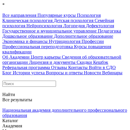
*
Все направления
Популярные курсы
Психология
Клиническая психология
Детская психология
Семейная
психология
Нейропсихология
Логопедия
Дефектология
Государственное и муниципальное управление
Педагогика
Дошкольное образование
Дополнительное образование
Экономика и финансы
Нутрициология
Профессии
Профессиональная переподготовка
Курсы повышения
квалификации
Об Академии
Центр карьеры
Сведения об образовательной
организации
Лицензия и документы
Скидки
Кешбэк
Реферальная программа
Отзывы
Контакты
Войти в СДО
Блог
Истории успеха
Вопросы и ответы
Новости
Вебинары
Найти
Все результаты
Национальная академия дополнительного профессионального
образования
Каталог
Академия