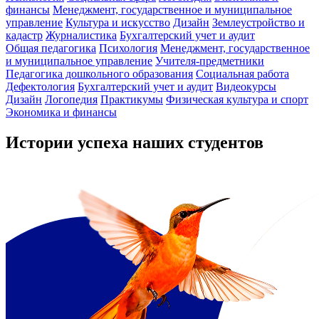
финансы
Менеджмент, государственное и муниципальное
управление
Культура и искусство
Дизайн
Землеустройство и
кадастр
Журналистика
Бухгалтерский учет и аудит
Общая педагогика
Психология
Менеджмент, государственное
и муниципальное управление
Учителя-предметники
Педагогика дошкольного образования
Социальная работа
Дефектология
Бухгалтерский учет и аудит
Видеокурсы
Дизайн
Логопедия
Практикумы
Физическая культура и спорт
Экономика и финансы
Истории успеха наших студентов