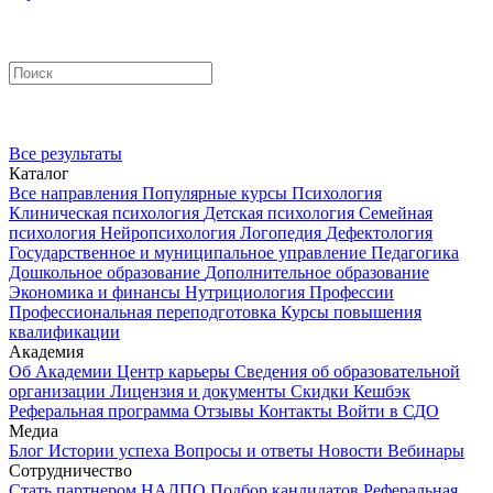
Все результаты
Каталог
Все направления
Популярные курсы
Психология
Клиническая психология
Детская психология
Семейная
психология
Нейропсихология
Логопедия
Дефектология
Государственное и муниципальное управление
Педагогика
Дошкольное образование
Дополнительное образование
Экономика и финансы
Нутрициология
Профессии
Профессиональная переподготовка
Курсы повышения
квалификации
Академия
Об Академии
Центр карьеры
Сведения об образовательной
организации
Лицензия и документы
Скидки
Кешбэк
Реферальная программа
Отзывы
Контакты
Войти в СДО
Медиа
Блог
Истории успеха
Вопросы и ответы
Новости
Вебинары
Сотрудничество
Стать партнером НАДПО
Подбор кандидатов
Реферальная