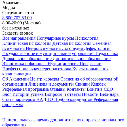
Академия
Медиа
Сотрудничество
8 800 707 53 09
8:00-20:00 (Москва)
без выходных
Заказать звонок
Все направления
Популярные курсы
Психология
Клиническая психология
Детская психология
Семейная
психология
Нейропсихология
Логопедия
Дефектология
Государственное и муниципальное управление
Педагогика
Дошкольное образование
Дополнительное образование
Экономика и финансы
Нутрициология
Профессии
Профессиональная переподготовка
Курсы повышения
квалификации
Об Академии
Центр карьеры
Сведения об образовательной
организации
Лицензия и документы
Скидки
Кешбэк
Реферальная программа
Отзывы
Контакты
Войти в СДО
Блог
Истории успеха
Вопросы и ответы
Новости
Вебинары
Стать партнером НАДПО
Подбор кандидатов
Реферальная
программа
Национальная академия дополнительного профессионального
образования