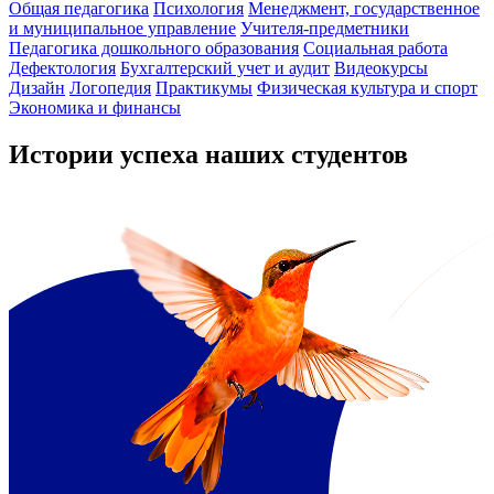
Общая педагогика
Психология
Менеджмент, государственное
и муниципальное управление
Учителя-предметники
Педагогика дошкольного образования
Социальная работа
Дефектология
Бухгалтерский учет и аудит
Видеокурсы
Дизайн
Логопедия
Практикумы
Физическая культура и спорт
Экономика и финансы
Истории успеха наших студентов