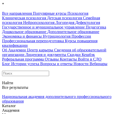
*
Все направления
Популярные курсы
Психология
Клиническая психология
Детская психология
Семейная
психология
Нейропсихология
Логопедия
Дефектология
Государственное и муниципальное управление
Педагогика
Дошкольное образование
Дополнительное образование
Экономика и финансы
Нутрициология
Профессии
Профессиональная переподготовка
Курсы повышения
квалификации
Об Академии
Центр карьеры
Сведения об образовательной
организации
Лицензия и документы
Скидки
Кешбэк
Реферальная программа
Отзывы
Контакты
Войти в СДО
Блог
Истории успеха
Вопросы и ответы
Новости
Вебинары
Найти
Все результаты
Национальная академия дополнительного профессионального
образования
Каталог
Академия