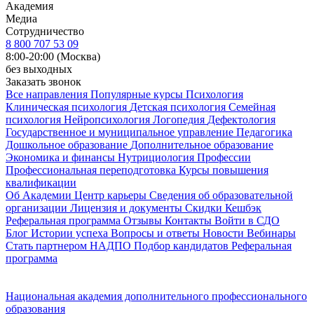
Академия
Медиа
Сотрудничество
8 800 707 53 09
8:00-20:00 (Москва)
без выходных
Заказать звонок
Все направления
Популярные курсы
Психология
Клиническая психология
Детская психология
Семейная
психология
Нейропсихология
Логопедия
Дефектология
Государственное и муниципальное управление
Педагогика
Дошкольное образование
Дополнительное образование
Экономика и финансы
Нутрициология
Профессии
Профессиональная переподготовка
Курсы повышения
квалификации
Об Академии
Центр карьеры
Сведения об образовательной
организации
Лицензия и документы
Скидки
Кешбэк
Реферальная программа
Отзывы
Контакты
Войти в СДО
Блог
Истории успеха
Вопросы и ответы
Новости
Вебинары
Стать партнером НАДПО
Подбор кандидатов
Реферальная
программа
Национальная академия дополнительного профессионального
образования