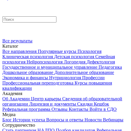
Все результаты
Каталог
Все направления
Популярные курсы
Психология
Клиническая психология
Детская психология
Семейная
психология
Нейропсихология
Логопедия
Дефектология
Государственное и муниципальное управление
Педагогика
Дошкольное образование
Дополнительное образование
Экономика и финансы
Нутрициология
Профессии
Профессиональная переподготовка
Курсы повышения
квалификации
Академия
Об Академии
Центр карьеры
Сведения об образовательной
организации
Лицензия и документы
Скидки
Кешбэк
Реферальная программа
Отзывы
Контакты
Войти в СДО
Медиа
Блог
Истории успеха
Вопросы и ответы
Новости
Вебинары
Сотрудничество
Стать партнером НАДПО
Подбор кандидатов
Реферальная