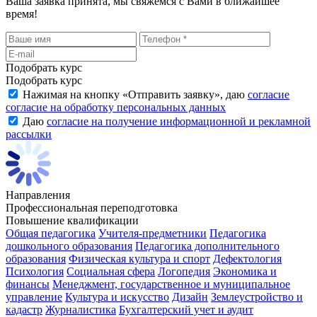
Ваша заявка принята, мы свяжемся с Вами в ближайшее
время!
Подобрать курс
Подобрать курс
Нажимая на кнопку «
Отправить заявку
», даю
согласие
согласие на обработку персональных данных
Даю
согласие на получение информационной и рекламной
рассылки
Направления
Профессиональная переподготовка
Повышение квалификации
Общая педагогика
Учителя-предметники
Педагогика
дошкольного образования
Педагогика дополнительного
образования
Физическая культура и спорт
Дефектология
Психология
Социальная сфера
Логопедия
Экономика и
финансы
Менеджмент, государственное и муниципальное
управление
Культура и искусство
Дизайн
Землеустройство и
кадастр
Журналистика
Бухгалтерский учет и аудит