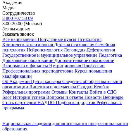
Академия
Медиа
Сотрудничество
8 800 707 53 09
8:00-20:00 (Москва)
без выходных
Заказать звонок
Все направления
Популярные курсы
Психология
Клиническая психология
Детская психология
Семейная
психология
Нейропсихология
Логопедия
Дефектология
Государственное и муниципальное управление
Педагогика
Дошкольное образование
Дополнительное образование
Экономика и финансы
Нутрициология
Профессии
Профессиональная переподготовка
Курсы повышения
квалификации
Об Академии
Центр карьеры
Сведения об образовательной
организации
Лицензия и документы
Скидки
Кешбэк
Реферальная программа
Отзывы
Контакты
Войти в СДО
Блог
Истории успеха
Вопросы и ответы
Новости
Вебинары
Стать партнером НАДПО
Подбор кандидатов
Реферальная
программа
Национальная академия дополнительного профессионального
образования