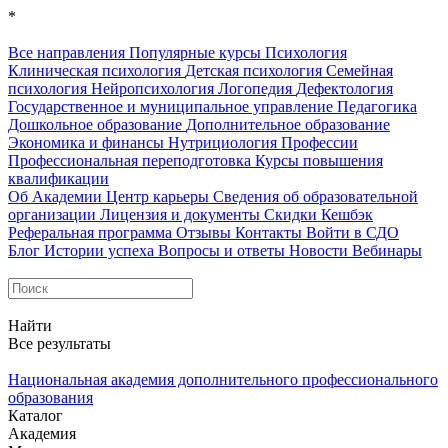
*
Все направления
Популярные курсы
Психология
Клиническая психология
Детская психология
Семейная
психология
Нейропсихология
Логопедия
Дефектология
Государственное и муниципальное управление
Педагогика
Дошкольное образование
Дополнительное образование
Экономика и финансы
Нутрициология
Профессии
Профессиональная переподготовка
Курсы повышения
квалификации
Об Академии
Центр карьеры
Сведения об образовательной
организации
Лицензия и документы
Скидки
Кешбэк
Реферальная программа
Отзывы
Контакты
Войти в СДО
Блог
Истории успеха
Вопросы и ответы
Новости
Вебинары
Найти
Все результаты
Национальная академия дополнительного профессионального
образования
Каталог
Академия