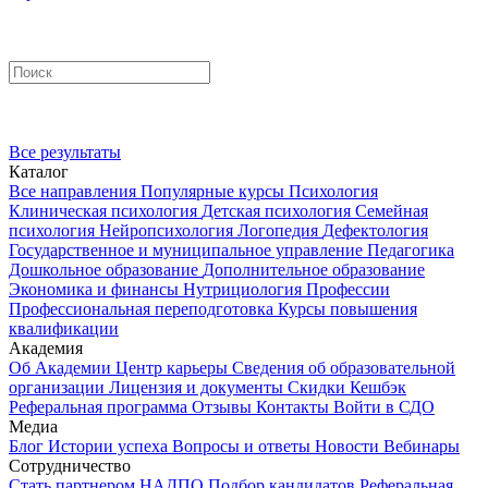
Все результаты
Каталог
Все направления
Популярные курсы
Психология
Клиническая психология
Детская психология
Семейная
психология
Нейропсихология
Логопедия
Дефектология
Государственное и муниципальное управление
Педагогика
Дошкольное образование
Дополнительное образование
Экономика и финансы
Нутрициология
Профессии
Профессиональная переподготовка
Курсы повышения
квалификации
Академия
Об Академии
Центр карьеры
Сведения об образовательной
организации
Лицензия и документы
Скидки
Кешбэк
Реферальная программа
Отзывы
Контакты
Войти в СДО
Медиа
Блог
Истории успеха
Вопросы и ответы
Новости
Вебинары
Сотрудничество
Стать партнером НАДПО
Подбор кандидатов
Реферальная