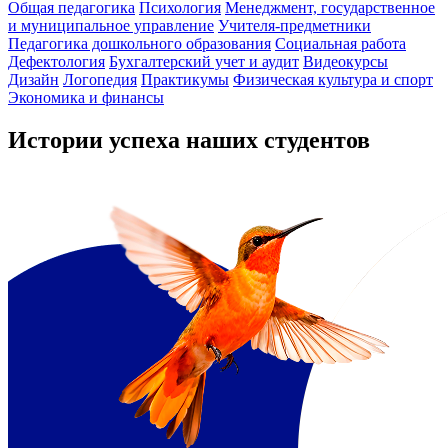
Общая педагогика
Психология
Менеджмент, государственное
и муниципальное управление
Учителя-предметники
Педагогика дошкольного образования
Социальная работа
Дефектология
Бухгалтерский учет и аудит
Видеокурсы
Дизайн
Логопедия
Практикумы
Физическая культура и спорт
Экономика и финансы
Истории успеха наших студентов