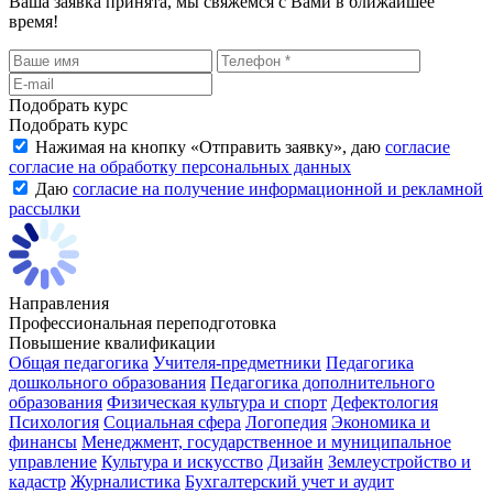
Ваша заявка принята, мы свяжемся с Вами в ближайшее
время!
Подобрать курс
Подобрать курс
Нажимая на кнопку «
Отправить заявку
», даю
согласие
согласие на обработку персональных данных
Даю
согласие на получение информационной и рекламной
рассылки
Направления
Профессиональная переподготовка
Повышение квалификации
Общая педагогика
Учителя-предметники
Педагогика
дошкольного образования
Педагогика дополнительного
образования
Физическая культура и спорт
Дефектология
Психология
Социальная сфера
Логопедия
Экономика и
финансы
Менеджмент, государственное и муниципальное
управление
Культура и искусство
Дизайн
Землеустройство и
кадастр
Журналистика
Бухгалтерский учет и аудит