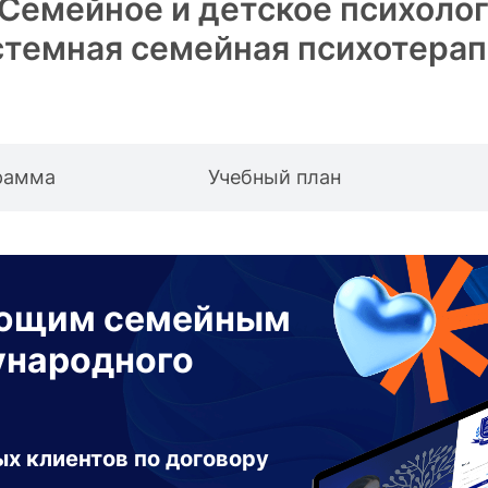
 Семейное и детское психоло
стемная семейная психотера
рамма
Учебный план
ующим семейным
ународного
х клиентов по договору