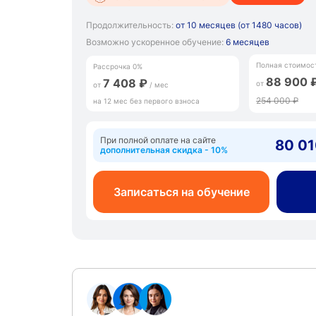
Продолжительность:
от 10 месяцев (от 1480 часов)
Возможно ускоренное обучение:
6 месяцев
Полная стоимос
Рассрочка 0%
88 900 
7 408 ₽
от
от
/ мес
254 000 ₽
на 12 мес без первого взноса
При полной оплате на сайте
80 01
дополнительная скидка - 10%
Записаться на обучение