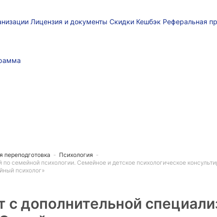
ганизации
Лицензия и документы
Скидки
Кешбэк
Реферальная п
грамма
я переподготовка
-
Психология
-
 по семейной психологии. Семейное и детское психологическое консульт
йный психолог»
т с дополнительной специали