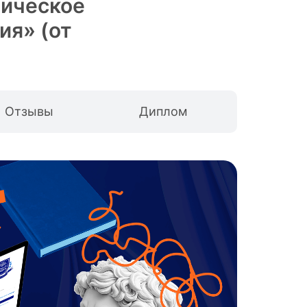
гическое
пия
» (от
Отзывы
Диплом