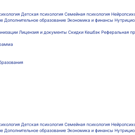
сихология
Детская психология
Семейная психология
Нейропсих
ие
Дополнительное образование
Экономика и финансы
Нутрицио
ганизации
Лицензия и документы
Скидки
Кешбэк
Реферальная п
грамма
бразования
сихология
Детская психология
Семейная психология
Нейропсих
ие
Дополнительное образование
Экономика и финансы
Нутрицио