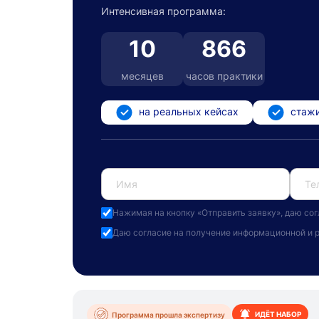
Интенсивная программа:
10
866
месяцев
часов практики
на реальных кейсах
стажи
Нажимая на кнопку «
Отправить заявку
», даю
сог
Даю
согласие на получение информационной и 
ИДЁТ НАБОР
Программа прошла экспертизу