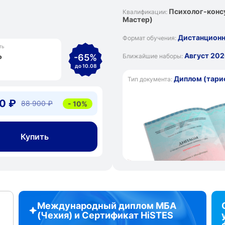
Психолог-консу
Квалификации:
Мастер)
Дистанцион
Формат обучения:
ть
Август 202
-65%
Ближайшие наборы:
₽
до 10.08
Диплом (тари
Тип документа:
0 ₽
88 900 ₽
- 10%
Купить
Международный диплом МБА
(Чехия) и Сертификат HiSTES