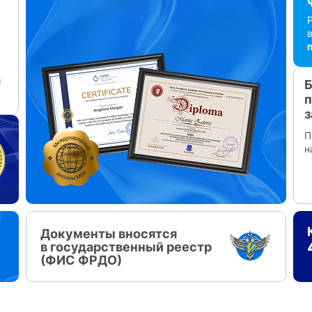
и
Б
п
з
П
н
Документы вносятся
в государственный реестр
(ФИС ФРДО)