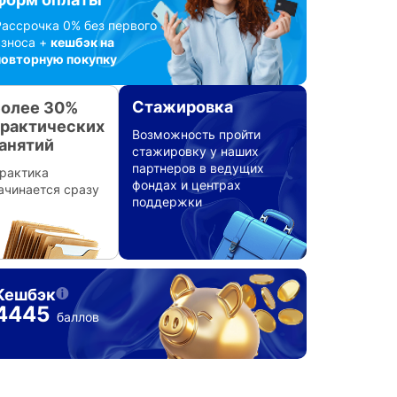
Рассрочка 0% без первого
взноса +
кешбэк на
повторную покупку
Стажировка
олее 30%
рактических
Возможность пройти
анятий
стажировку у наших
партнеров в ведущих
рактика
фондах и центрах
ачинается сразу
поддержки
Кешбэк
4445
баллов