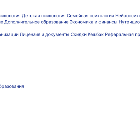
сихология
Детская психология
Семейная психология
Нейропсих
ие
Дополнительное образование
Экономика и финансы
Нутрицио
ганизации
Лицензия и документы
Скидки
Кешбэк
Реферальная п
бразования