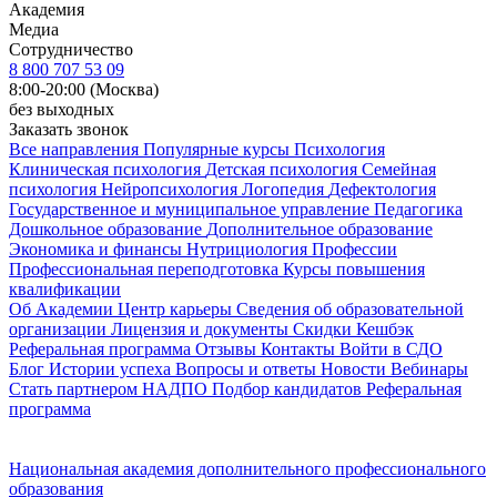
Академия
Медиа
Сотрудничество
8 800 707 53 09
8:00-20:00 (Москва)
без выходных
Заказать звонок
Все направления
Популярные курсы
Психология
Клиническая психология
Детская психология
Семейная
психология
Нейропсихология
Логопедия
Дефектология
Государственное и муниципальное управление
Педагогика
Дошкольное образование
Дополнительное образование
Экономика и финансы
Нутрициология
Профессии
Профессиональная переподготовка
Курсы повышения
квалификации
Об Академии
Центр карьеры
Сведения об образовательной
организации
Лицензия и документы
Скидки
Кешбэк
Реферальная программа
Отзывы
Контакты
Войти в СДО
Блог
Истории успеха
Вопросы и ответы
Новости
Вебинары
Стать партнером НАДПО
Подбор кандидатов
Реферальная
программа
Национальная академия дополнительного профессионального
образования