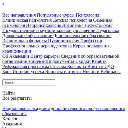
*
Все направления
Популярные курсы
Психология
Клиническая психология
Детская психология
Семейная
психология
Нейропсихология
Логопедия
Дефектология
Государственное и муниципальное управление
Педагогика
Дошкольное образование
Дополнительное образование
Экономика и финансы
Нутрициология
Профессии
Профессиональная переподготовка
Курсы повышения
квалификации
Об Академии
Центр карьеры
Сведения об образовательной
организации
Лицензия и документы
Скидки
Кешбэк
Реферальная программа
Отзывы
Контакты
Войти в СДО
Блог
Истории успеха
Вопросы и ответы
Новости
Вебинары
Найти
Все результаты
Национальная академия дополнительного профессионального
образования
Каталог
Академия