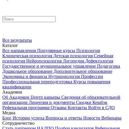
Все результаты
Каталог
Все направления
Популярные курсы
Психология
Клиническая психология
Детская психология
Семейная
психология
Нейропсихология
Логопедия
Дефектология
Государственное и муниципальное управление
Педагогика
Дошкольное образование
Дополнительное образование
Экономика и финансы
Нутрициология
Профессии
Профессиональная переподготовка
Курсы повышения
квалификации
Академия
Об Академии
Центр карьеры
Сведения об образовательной
организации
Лицензия и документы
Скидки
Кешбэк
Реферальная программа
Отзывы
Контакты
Войти в СДО
Медиа
Блог
Истории успеха
Вопросы и ответы
Новости
Вебинары
Сотрудничество
Стать партнером НАДПО
Подбор кандидатов
Реферальная