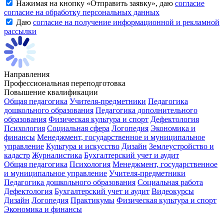
Нажимая на кнопку «
Отправить заявку
», даю
согласие
согласие на обработку персональных данных
Даю
согласие на получение информационной и рекламной
рассылки
Направления
Профессиональная переподготовка
Повышение квалификации
Общая педагогика
Учителя-предметники
Педагогика
дошкольного образования
Педагогика дополнительного
образования
Физическая культура и спорт
Дефектология
Психология
Социальная сфера
Логопедия
Экономика и
финансы
Менеджмент, государственное и муниципальное
управление
Культура и искусство
Дизайн
Землеустройство и
кадастр
Журналистика
Бухгалтерский учет и аудит
Общая педагогика
Психология
Менеджмент, государственное
и муниципальное управление
Учителя-предметники
Педагогика дошкольного образования
Социальная работа
Дефектология
Бухгалтерский учет и аудит
Видеокурсы
Дизайн
Логопедия
Практикумы
Физическая культура и спорт
Экономика и финансы