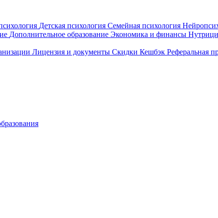
психология
Детская психология
Семейная психология
Нейропси
ние
Дополнительное образование
Экономика и финансы
Нутрици
ганизации
Лицензия и документы
Скидки
Кешбэк
Реферальная п
образования