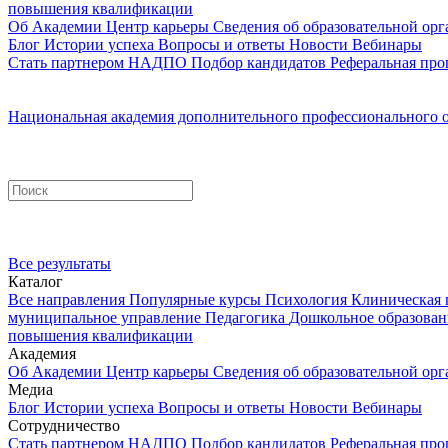
повышения квалификации
Об Академии
Центр карьеры
Сведения об образовательной ор
Блог
Истории успеха
Вопросы и ответы
Новости
Вебинары
Стать партнером НАДПО
Подбор кандидатов
Реферальная про
Национальная академия дополнительного профессионального 
Все результаты
Каталог
Все направления
Популярные курсы
Психология
Клиническая 
муниципальное управление
Педагогика
Дошкольное образова
повышения квалификации
Академия
Об Академии
Центр карьеры
Сведения об образовательной ор
Медиа
Блог
Истории успеха
Вопросы и ответы
Новости
Вебинары
Сотрудничество
Стать партнером НАДПО
Подбор кандидатов
Реферальная про