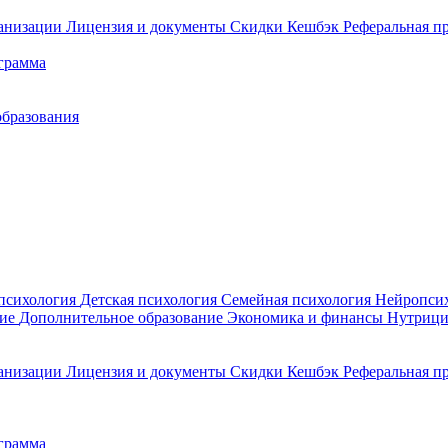
ганизации
Лицензия и документы
Скидки
Кешбэк
Реферальная п
грамма
образования
психология
Детская психология
Семейная психология
Нейропси
ние
Дополнительное образование
Экономика и финансы
Нутрици
ганизации
Лицензия и документы
Скидки
Кешбэк
Реферальная п
грамма