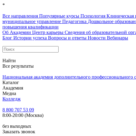
*
Все направления
Популярные курсы
Психология
Клиническая 
муниципальное управление
Педагогика
Дошкольное образова
повышения квалификации
Об Академии
Центр карьеры
Сведения об образовательной ор
Блог
Истории успеха
Вопросы и ответы
Новости
Вебинары
Найти
Все результаты
Национальная академия дополнительного профессионального 
Каталог
Академия
Медиа
Колледж
8 800 707 53 09
8:00-20:00 (Москва)
без выходных
Заказать звонок