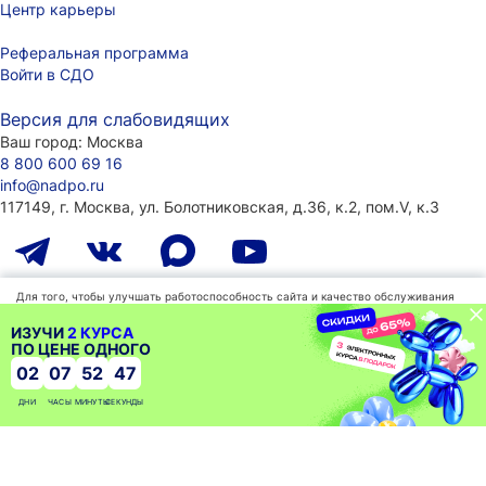
Центр карьеры
Реферальная программа
Войти в СДО
Версия для слабовидящих
Ваш город:
Москва
8 800 600 69 16
info@nadpo.ru
117149, г. Москва, ул. Болотниковская, д.36, к.2, пом.V, к.3
Лицензия на образовательную деятельность
Для того, чтобы улучшать работоспособность сайта и качество обслуживания
мы используем файлы cookies, которые сохраняются на вашем компьютере.
№ Л035-01298-77/00181484
(ранее присвоенный номер
Нажимая «СОГЛАСЕН» Вы подтверждаете то, что Вы проинформированы об
ИЗУЧИ
2 КУРСА
039872), г. Москва
использовании cookies на нашем сайте. Продолжая использовать наш сайт, вы
ПО ЦЕНЕ ОДНОГО
автоматически соглашаетесь с использованием данных технологий.
02
07
52
46
Политика конфиденциальности
Политика
Согласен
обработки
ДНИ
ЧАСЫ
МИНУТЫ
СЕКУНДЫ
данных
Пользовательское соглашение
Согласие на получение информационной и рекламной рассылки