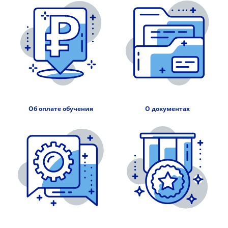
Об оплате обучения
О документах