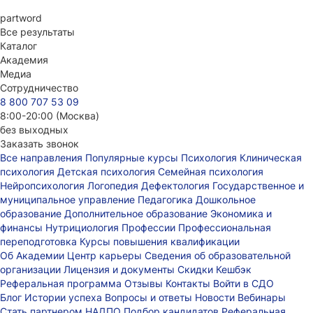
part
word
Все результаты
Каталог
Академия
Медиа
Сотрудничество
8 800 707 53 09
8:00-20:00 (Москва)
без выходных
Заказать звонок
Все направления
Популярные курсы
Психология
Клиническая
психология
Детская психология
Семейная психология
Нейропсихология
Логопедия
Дефектология
Государственное и
муниципальное управление
Педагогика
Дошкольное
образование
Дополнительное образование
Экономика и
финансы
Нутрициология
Профессии
Профессиональная
переподготовка
Курсы повышения квалификации
Об Академии
Центр карьеры
Сведения об образовательной
организации
Лицензия и документы
Скидки
Кешбэк
Реферальная программа
Отзывы
Контакты
Войти в СДО
Блог
Истории успеха
Вопросы и ответы
Новости
Вебинары
Стать партнером НАДПО
Подбор кандидатов
Реферальная