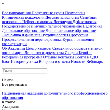
*
Все направления
Популярные курсы
Психология
Клиническая психология
Детская психология
Семейная
психология
Нейропсихология
Логопедия
Дефектология
Государственное и муниципальное управление
Педагогика
Дошкольное образование
Дополнительное образование
Экономика и финансы
Нутрициология
Профессии
Профессиональная переподготовка
Курсы повышения
квалификации
Об Академии
Центр карьеры
Сведения об образовательной
организации
Лицензия и документы
Скидки
Кешбэк
Реферальная программа
Отзывы
Контакты
Войти в СДО
Блог
Истории успеха
Вопросы и ответы
Новости
Вебинары
Найти
Все результаты
Национальная академия дополнительного профессионального
образования
Каталог
Академия