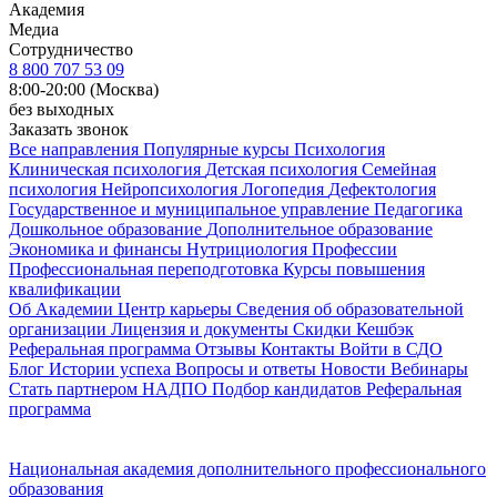
Академия
Медиа
Сотрудничество
8 800 707 53 09
8:00-20:00 (Москва)
без выходных
Заказать звонок
Все направления
Популярные курсы
Психология
Клиническая психология
Детская психология
Семейная
психология
Нейропсихология
Логопедия
Дефектология
Государственное и муниципальное управление
Педагогика
Дошкольное образование
Дополнительное образование
Экономика и финансы
Нутрициология
Профессии
Профессиональная переподготовка
Курсы повышения
квалификации
Об Академии
Центр карьеры
Сведения об образовательной
организации
Лицензия и документы
Скидки
Кешбэк
Реферальная программа
Отзывы
Контакты
Войти в СДО
Блог
Истории успеха
Вопросы и ответы
Новости
Вебинары
Стать партнером НАДПО
Подбор кандидатов
Реферальная
программа
Национальная академия дополнительного профессионального
образования