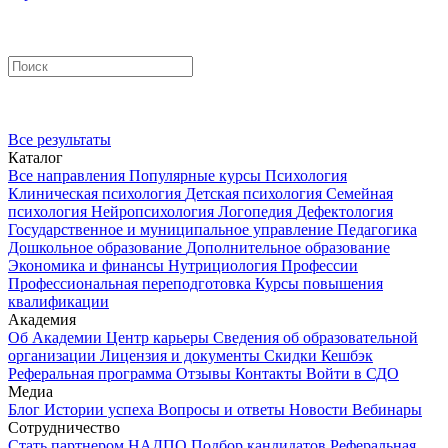
Все результаты
Каталог
Все направления
Популярные курсы
Психология
Клиническая психология
Детская психология
Семейная
психология
Нейропсихология
Логопедия
Дефектология
Государственное и муниципальное управление
Педагогика
Дошкольное образование
Дополнительное образование
Экономика и финансы
Нутрициология
Профессии
Профессиональная переподготовка
Курсы повышения
квалификации
Академия
Об Академии
Центр карьеры
Сведения об образовательной
организации
Лицензия и документы
Скидки
Кешбэк
Реферальная программа
Отзывы
Контакты
Войти в СДО
Медиа
Блог
Истории успеха
Вопросы и ответы
Новости
Вебинары
Сотрудничество
Стать партнером НАДПО
Подбор кандидатов
Реферальная