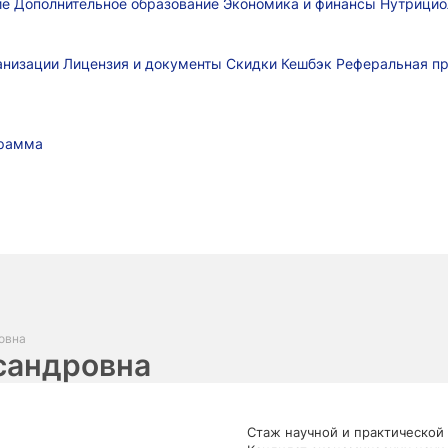
ие
Дополнительное образование
Экономика и финансы
Нутрицио
ганизации
Лицензия и документы
Скидки
Кешбэк
Реферальная п
грамма
овна
сандровна
Стаж научной и практической 