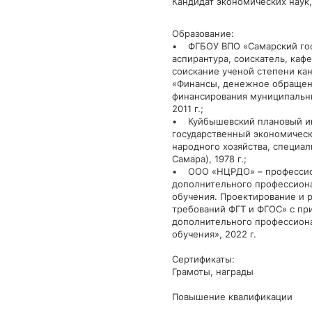
Кандидат экономических наук,
Образование:
• ФГБОУ ВПО «Самарский гос
аспирантура, соискатель, каф
соискание ученой степени ка
«Финансы, денежное обращени
финансирования муниципальных
2011 г.;
• Куйбышевский плановый ин
государственный экономическ
народного хозяйства, специаль
Самара), 1978 г.;
• ООО «НЦРДО» – профессион
дополнительного профессиона
обучения. Проектирование и 
требований ФГТ и ФГОС» с пр
дополнительного профессиона
обучения», 2022 г.
Сертификаты:
Грамоты, награды
Повышение квалификации