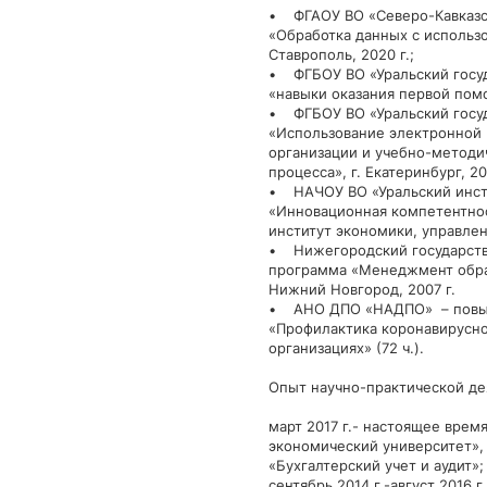
• ФГАОУ ВО «Северо-Кавказс
«Обработка данных с использо
Ставрополь, 2020 г.;
• ФГБОУ ВО «Уральский госуд
«навыки оказания первой помощ
• ФГБОУ ВО «Уральский госуд
«Использование электронной
организации и учебно-методи
процесса», г. Екатеринбург, 201
• НАЧОУ ВО «Уральский инсти
«Инновационная компетентнос
институт экономики, управлени
• Нижегородский государстве
программа «Менеджмент образо
Нижний Новгород, 2007 г.
• АНО ДПО «НАДПО» – повыш
«Профилактика коронавирусно
организациях» (72 ч.).
Опыт научно-практической де
март 2017 г.- настоящее врем
экономический университет», 
«Бухгалтерский учет и аудит»;
сентябрь 2014 г.-август 2016 