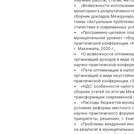
Научные работы, статьи, мето
• «Возможности использован
мониторинга результативности
сборник докладов Международ
томах «Актуальные проблемы 
статистики в современных услов
• «Программно-целевое пла
муниципальном уровне» –сбор
практической конференции «А
г. Махачкала, 2020 г.;
• «О возможности оптимизац
организаций доходов в виде п
научно-практической конференц
• «Пути оптимизации в нало
организаций в виде неустойки
практической конференции «Эко
• «НДС: особенности налогов
сборник статей по итогам Ме
трансформации современной на
• «Расходы бюджетов муници
условиях реформы местного 
научно-практического форума
приоритеты, решения», г. Екат
• «Проблемы внедрения инст
на результат в муниципальны