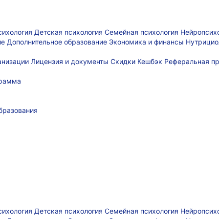
сихология
Детская психология
Семейная психология
Нейропсих
ие
Дополнительное образование
Экономика и финансы
Нутрицио
ганизации
Лицензия и документы
Скидки
Кешбэк
Реферальная п
грамма
бразования
сихология
Детская психология
Семейная психология
Нейропсих