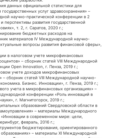
дические разработки:
ия данных официальной статистики для
 государственных услуг здравоохранения» –
ной научно-практической конференции в 2
и перспективы развития государственной
иях», т. 2, г. Саратов, 2020 г.;
нирование бюджетных расходов на
ник материалов IV Международной научно-
ктуальные вопросы развития финансовой сферы»,
ии в налоговом учете микрофинансовых
роцентов» – сборник статей VIII Международной
ии Open Innovation, г. Пенза, 2019 г.;
говом учете доходов микрофинансовых
» – сборник статей VIII Международной научно-
номика. Бизнес. Инновации», г. Пенза, 2019 г.;
ого учета в микрофинансовых организациях» –
ждународной конференции «Роль инноваций в
уки», г. Магнитогорск, 2019 г.;
пальных образований Свердловской области в
самоуправления» – материалы Международного
 «Инновации в современном мире: цели,
еринбург, февраль, 2016 г.;
рументов бюджетирования, ориентированного
х образованиях» – материалы XI Международной