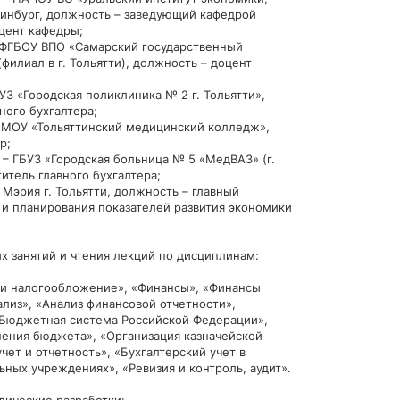
еринбург, должность – заведующий кафедрой
цент кафедры;
. – ФГБОУ ВПО «Самарский государственный
филиал в г. Тольятти), должность – доцент
БУЗ «Городская поликлиника № 2 г. Тольятти»,
ного бухгалтера;
 – МОУ «Тольяттинский медицинский колледж»,
р;
. – ГБУЗ «Городская больница № 5 «МедВАЗ» (г.
итель главного бухгалтера;
– Мэрия г. Тольятти, должность – главный
 и планирования показателей развития экономики
х занятий и чтения лекций по дисциплинам:
и и налогообложение», «Финансы», «Финансы
лиз», «Анализ финансовой отчетности»,
Бюджетная система Российской Федерации»,
нения бюджета», «Организация казначейской
ет и отчетность», «Бухгалтерский учет в
ных учреждениях», «Ревизия и контроль, аудит».