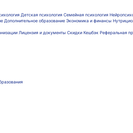
сихология
Детская психология
Семейная психология
Нейропсих
ие
Дополнительное образование
Экономика и финансы
Нутрицио
ганизации
Лицензия и документы
Скидки
Кешбэк
Реферальная п
бразования