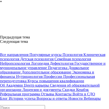
*
Предыдущая тема
Следующая тема
Все направления
Популярные курсы
Психология
Клиническая
психология
Детская психология
Семейная психология
Нейропсихология
Логопедия
Дефектология
Государственное и
муниципальное управление
Педагогика
Дошкольное
образование
Дополнительное образование
Экономика и
финансы
Нутрициология
Профессии
Профессиональная
переподготовка
Курсы повышения квалификации
Об Академии
Центр карьеры
Сведения об образовательной
организации
Лицензия и документы
Скидки
Кешбэк
Реферальная программа
Отзывы
Контакты
Войти в СДО
Блог
Истории успеха
Вопросы и ответы
Новости
Вебинары