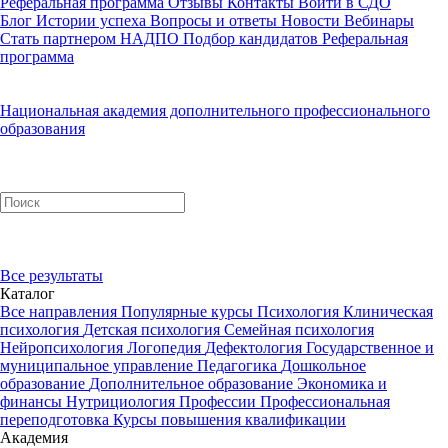
Реферальная программа
Отзывы
Контакты
Войти в СДО
Блог
Истории успеха
Вопросы и ответы
Новости
Вебинары
Стать партнером НАДПО
Подбор кандидатов
Реферальная
программа
Национальная академия дополнительного профессионального
образования
Все результаты
Каталог
Все направления
Популярные курсы
Психология
Клиническая
психология
Детская психология
Семейная психология
Нейропсихология
Логопедия
Дефектология
Государственное и
муниципальное управление
Педагогика
Дошкольное
образование
Дополнительное образование
Экономика и
финансы
Нутрициология
Профессии
Профессиональная
переподготовка
Курсы повышения квалификации
Академия