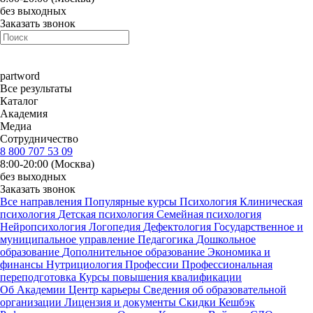
без выходных
Заказать звонок
part
word
Все результаты
Каталог
Академия
Медиа
Сотрудничество
8 800 707 53 09
8:00-20:00 (Москва)
без выходных
Заказать звонок
Все направления
Популярные курсы
Психология
Клиническая
психология
Детская психология
Семейная психология
Нейропсихология
Логопедия
Дефектология
Государственное и
муниципальное управление
Педагогика
Дошкольное
образование
Дополнительное образование
Экономика и
финансы
Нутрициология
Профессии
Профессиональная
переподготовка
Курсы повышения квалификации
Об Академии
Центр карьеры
Сведения об образовательной
организации
Лицензия и документы
Скидки
Кешбэк