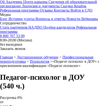
Об Академии
Центр карьеры
Сведения об образовательной
организации
Лицензия и документы
Скидки
Кешбэк
Реферальная программа
Отзывы
Контакты
Войти в СДО
Медиа
Блог
Истории успеха
Вопросы и ответы
Новости
Вебинары
Сотрудничество
Стать партнером НАДПО
Подбор кандидатов
Реферальная
программа
8 800 707 53 09
8:00-20:00 (Москва)
без выходных
Заказать звонок
Главная
>
Дистанционное обучение
>
Профессиональная
переподготовка
>
Психология
>
«Педагог-психолог в ДОУ» с
присвоением квалификации «Педагог-психолог»
Педагог-психолог в ДОУ
(540 ч.)
Рассрочка 0%
от