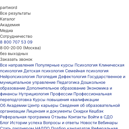
part
word
Все результаты
Каталог
Академия
Медиа
Сотрудничество
8 800 707 53 09
8:00-20:00 (Москва)
без выходных
Заказать звонок
Все направления
Популярные курсы
Психология
Клиническая
психология
Детская психология
Семейная психология
Нейропсихология
Логопедия
Дефектология
Государственное и
муниципальное управление
Педагогика
Дошкольное
образование
Дополнительное образование
Экономика и
финансы
Нутрициология
Профессии
Профессиональная
переподготовка
Курсы повышения квалификации
Об Академии
Центр карьеры
Сведения об образовательной
организации
Лицензия и документы
Скидки
Кешбэк
Реферальная программа
Отзывы
Контакты
Войти в СДО
Блог
Истории успеха
Вопросы и ответы
Новости
Вебинары
Стать партнером НАДПО
Подбор кандидатов
Реферальная