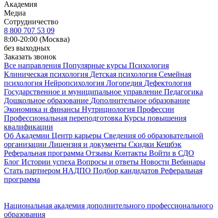
Академия
Медиа
Сотрудничество
8 800 707 53 09
8:00-20:00 (Москва)
без выходных
Заказать звонок
Все направления
Популярные курсы
Психология
Клиническая психология
Детская психология
Семейная
психология
Нейропсихология
Логопедия
Дефектология
Государственное и муниципальное управление
Педагогика
Дошкольное образование
Дополнительное образование
Экономика и финансы
Нутрициология
Профессии
Профессиональная переподготовка
Курсы повышения
квалификации
Об Академии
Центр карьеры
Сведения об образовательной
организации
Лицензия и документы
Скидки
Кешбэк
Реферальная программа
Отзывы
Контакты
Войти в СДО
Блог
Истории успеха
Вопросы и ответы
Новости
Вебинары
Стать партнером НАДПО
Подбор кандидатов
Реферальная
программа
Национальная академия дополнительного профессионального
образования