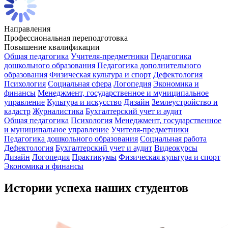
Направления
Профессиональная переподготовка
Повышение квалификации
Общая педагогика
Учителя-предметники
Педагогика
дошкольного образования
Педагогика дополнительного
образования
Физическая культура и спорт
Дефектология
Психология
Социальная сфера
Логопедия
Экономика и
финансы
Менеджмент, государственное и муниципальное
управление
Культура и искусство
Дизайн
Землеустройство и
кадастр
Журналистика
Бухгалтерский учет и аудит
Общая педагогика
Психология
Менеджмент, государственное
и муниципальное управление
Учителя-предметники
Педагогика дошкольного образования
Социальная работа
Дефектология
Бухгалтерский учет и аудит
Видеокурсы
Дизайн
Логопедия
Практикумы
Физическая культура и спорт
Экономика и финансы
Истории успеха наших студентов