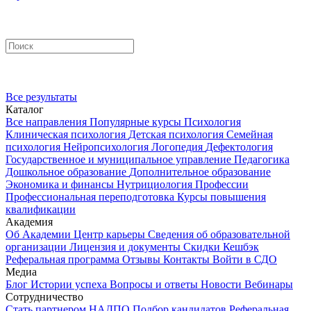
Все результаты
Каталог
Все направления
Популярные курсы
Психология
Клиническая психология
Детская психология
Семейная
психология
Нейропсихология
Логопедия
Дефектология
Государственное и муниципальное управление
Педагогика
Дошкольное образование
Дополнительное образование
Экономика и финансы
Нутрициология
Профессии
Профессиональная переподготовка
Курсы повышения
квалификации
Академия
Об Академии
Центр карьеры
Сведения об образовательной
организации
Лицензия и документы
Скидки
Кешбэк
Реферальная программа
Отзывы
Контакты
Войти в СДО
Медиа
Блог
Истории успеха
Вопросы и ответы
Новости
Вебинары
Сотрудничество
Стать партнером НАДПО
Подбор кандидатов
Реферальная