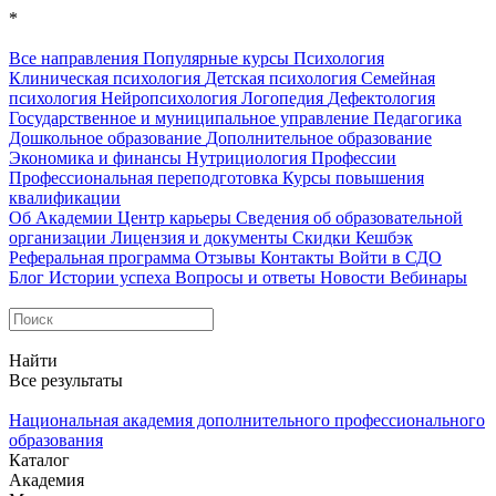
*
Все направления
Популярные курсы
Психология
Клиническая психология
Детская психология
Семейная
психология
Нейропсихология
Логопедия
Дефектология
Государственное и муниципальное управление
Педагогика
Дошкольное образование
Дополнительное образование
Экономика и финансы
Нутрициология
Профессии
Профессиональная переподготовка
Курсы повышения
квалификации
Об Академии
Центр карьеры
Сведения об образовательной
организации
Лицензия и документы
Скидки
Кешбэк
Реферальная программа
Отзывы
Контакты
Войти в СДО
Блог
Истории успеха
Вопросы и ответы
Новости
Вебинары
Найти
Все результаты
Национальная академия дополнительного профессионального
образования
Каталог
Академия