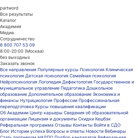
part
word
Все результаты
Каталог
Академия
Медиа
Сотрудничество
8 800 707 53 09
8:00-20:00 (Москва)
без выходных
Заказать звонок
Все направления
Популярные курсы
Психология
Клиническая
психология
Детская психология
Семейная психология
Нейропсихология
Логопедия
Дефектология
Государственное и
муниципальное управление
Педагогика
Дошкольное
образование
Дополнительное образование
Экономика и
финансы
Нутрициология
Профессии
Профессиональная
переподготовка
Курсы повышения квалификации
Об Академии
Центр карьеры
Сведения об образовательной
организации
Лицензия и документы
Скидки
Кешбэк
Реферальная программа
Отзывы
Контакты
Войти в СДО
Блог
Истории успеха
Вопросы и ответы
Новости
Вебинары
Стать партнером НАДПО
Подбор кандидатов
Реферальная