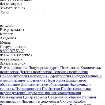
без выходных
Заказать звонок
part
word
Все результаты
Каталог
Академия
Медиа
Сотрудничество
8 800 707 53 09
8:00-20:00 (Москва)
без выходных
Заказать звонок
Все направления
Популярные курсы
Психология
Клиническая
психология
Детская психология
Семейная психология
Нейропсихология
Логопедия
Дефектология
Государственное и
муниципальное управление
Педагогика
Дошкольное
образование
Дополнительное образование
Экономика и
финансы
Нутрициология
Профессии
Профессиональная
переподготовка
Курсы повышения квалификации
Об Академии
Центр карьеры
Сведения об образовательной
организации
Лицензия и документы
Скидки
Кешбэк