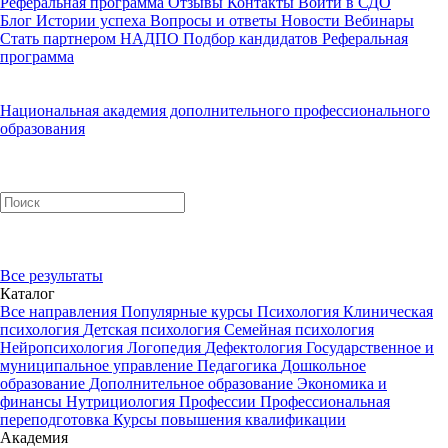
Реферальная программа
Отзывы
Контакты
Войти в СДО
Блог
Истории успеха
Вопросы и ответы
Новости
Вебинары
Стать партнером НАДПО
Подбор кандидатов
Реферальная
программа
Национальная академия дополнительного профессионального
образования
Все результаты
Каталог
Все направления
Популярные курсы
Психология
Клиническая
психология
Детская психология
Семейная психология
Нейропсихология
Логопедия
Дефектология
Государственное и
муниципальное управление
Педагогика
Дошкольное
образование
Дополнительное образование
Экономика и
финансы
Нутрициология
Профессии
Профессиональная
переподготовка
Курсы повышения квалификации
Академия