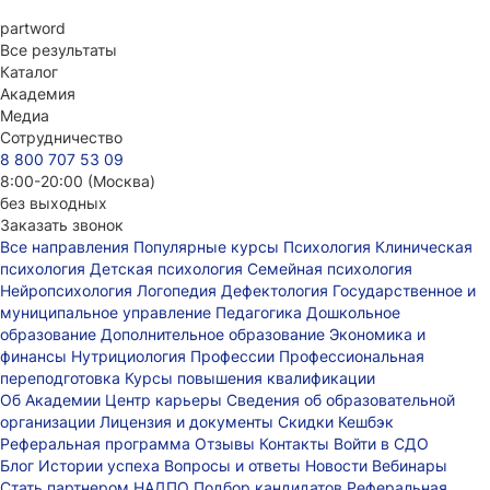
part
word
Все результаты
Каталог
Академия
Медиа
Сотрудничество
8 800 707 53 09
8:00-20:00 (Москва)
без выходных
Заказать звонок
Все направления
Популярные курсы
Психология
Клиническая
психология
Детская психология
Семейная психология
Нейропсихология
Логопедия
Дефектология
Государственное и
муниципальное управление
Педагогика
Дошкольное
образование
Дополнительное образование
Экономика и
финансы
Нутрициология
Профессии
Профессиональная
переподготовка
Курсы повышения квалификации
Об Академии
Центр карьеры
Сведения об образовательной
организации
Лицензия и документы
Скидки
Кешбэк
Реферальная программа
Отзывы
Контакты
Войти в СДО
Блог
Истории успеха
Вопросы и ответы
Новости
Вебинары
Стать партнером НАДПО
Подбор кандидатов
Реферальная