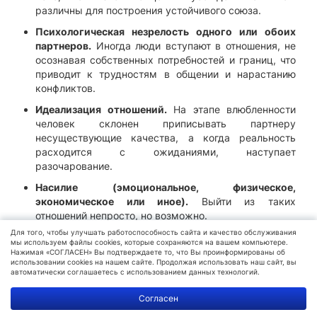
различны для построения устойчивого союза.
Психологическая незрелость одного или обоих
партнеров.
Иногда люди вступают в отношения, не
осознавая собственных потребностей и границ, что
приводит к трудностям в общении и нарастанию
конфликтов.
Идеализация отношений.
На этапе влюбленности
человек склонен приписывать партнеру
несуществующие качества, а когда реальность
расходится с ожиданиями, наступает
разочарование.
Насилие (эмоциональное, физическое,
экономическое или иное).
Выйти из таких
отношений непросто, но возможно.
Для того, чтобы улучшать работоспособность сайта и качество обслуживания
Измена и утрата доверия.
Не каждый человек готов
мы используем файлы cookies, которые сохраняются на вашем компьютере.
мириться с предательством, для кого-то это
Нажимая «СОГЛАСЕН» Вы подтверждаете то, что Вы проинформированы об
использовании cookies на нашем сайте. Продолжая использовать наш сайт, вы
однозначный повод для расставания.
автоматически соглашаетесь с использованием данных технологий.
Возрастные особенности тоже влияют на динамику
Политика
Согласен
расставаний. В молодом возрасте (18–24 года)
обработки
данных
расставания часто связаны с отсутствием опыта,