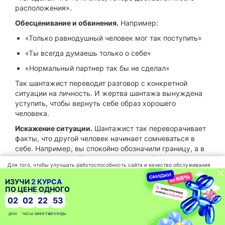
расположения».
Обесценивание и обвинения.
Например:
«Только равнодушный человек мог так поступить»
«Ты всегда думаешь только о себе»
«Нормальный партнер так бы не сделал»
Так шантажист переводит разговор с конкретной
ситуации на личность. И жертва шантажа вынуждена
уступить, чтобы вернуть себе образ хорошего
человека.
Искажение ситуации.
Шантажист так переворачивает
факты, что другой человек начинает сомневаться в
себе. Например, вы спокойно обозначили границу, а в
ответ услышали: «Ты на меня напал», «Ты меня
Для того, чтобы улучшать работоспособность сайта и качество обслуживания
унижаешь», «С тобой невозможно говорить». Или вы
мы используем файлы cookies, которые сохраняются на вашем компьютере.
отказали в просьбе, а вам отвечают: «Значит, я тебе
Нажимая «СОГЛАСЕН» Вы подтверждаете то, что Вы проинформированы об
ИЗУЧИ
2 КУРСА
использовании cookies на нашем сайте. Продолжая использовать наш сайт, вы
вообще не нужен».
ПО ЦЕНЕ ОДНОГО
автоматически соглашаетесь с использованием данных технологий.
02
02
22
52
Такой прием сбивает с толку. Человек уже не уверен,
Политика
Согласен
действительно ли он имел право сказать «нет». Он
обработки
ДНИ
ЧАСЫ
МИНУТЫ
СЕКУНДЫ
данных
начинает объясняться, оправдываться, смягчать