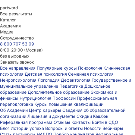
part
word
Все результаты
Каталог
Академия
Медиа
Сотрудничество
8 800 707 53 09
8:00-20:00 (Москва)
без выходных
Заказать звонок
Все направления
Популярные курсы
Психология
Клиническая
психология
Детская психология
Семейная психология
Нейропсихология
Логопедия
Дефектология
Государственное и
муниципальное управление
Педагогика
Дошкольное
образование
Дополнительное образование
Экономика и
финансы
Нутрициология
Профессии
Профессиональная
переподготовка
Курсы повышения квалификации
Об Академии
Центр карьеры
Сведения об образовательной
организации
Лицензия и документы
Скидки
Кешбэк
Реферальная программа
Отзывы
Контакты
Войти в СДО
Блог
Истории успеха
Вопросы и ответы
Новости
Вебинары
Стать партнером НАДПО
Подбор кандидатов
Реферальная