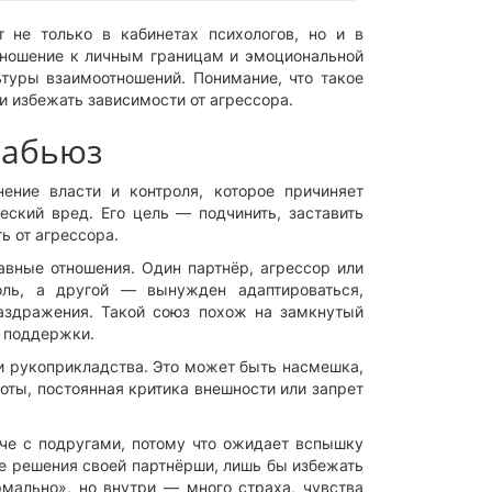
 не только в кабинетах психологов, но и в
отношение к личным границам и эмоциональной
туры взаимоотношений. Понимание, что такое
и избежать зависимости от агрессора.
 абьюз
ение власти и контроля, которое причиняет
еский вред. Его цель — подчинить, заставить
ь от агрессора.
вные отношения. Один партнёр, агрессор или
оль, а другой — вынужден адаптироваться,
аздражения. Такой союз похож на замкнутый
з поддержки.
и рукоприкладства. Это может быть насмешка,
оты, постоянная критика внешности или запрет
че с подругами, потому что ожидает вспышку
е решения своей партнёрши, лишь бы избежать
мально», но внутри — много страха, чувства