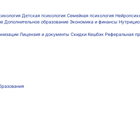
сихология
Детская психология
Семейная психология
Нейропсих
ие
Дополнительное образование
Экономика и финансы
Нутрицио
ганизации
Лицензия и документы
Скидки
Кешбэк
Реферальная п
бразования