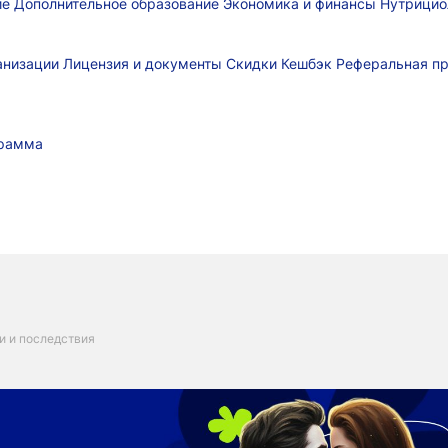
ие
Дополнительное образование
Экономика и финансы
Нутрицио
ганизации
Лицензия и документы
Скидки
Кешбэк
Реферальная п
грамма
и и последствия