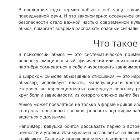
В последние годы термин «абьюз» всё чаще звучит
повседневной речи. И это закономерно: осознанное 
безопасности стало важной частью современной куль
абьюз, помогает вовремя распознать опасные сигналы 
Что такое
В психологии абьюз — это систематическое примен
человеку эмоциональный, физический или психологич
партнёра сомневаться в себе и чувствовать зависимост
В широком смысле абьюзивные отношения — это нера
абьюзер, использует власть, манипуляции и контр
стараясь не «провоцировать» очередную вспышку р
круг боли и зависимости, из которого сложно выйти бе
Абьюз может появляться не только в форме криков ил
контроль телефонных звонков, ревность под видом заб
видеться с друзьями.
Например, девушка боится рассказать парню о встре
ревности и упрёки. Или мужчина соглашается на любы
конфликта. Снаружи отношения могут выглядеть «нор