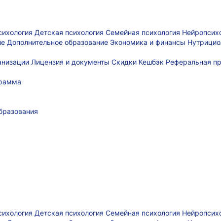
сихология
Детская психология
Семейная психология
Нейропсих
ие
Дополнительное образование
Экономика и финансы
Нутрицио
ганизации
Лицензия и документы
Скидки
Кешбэк
Реферальная п
грамма
бразования
сихология
Детская психология
Семейная психология
Нейропсих