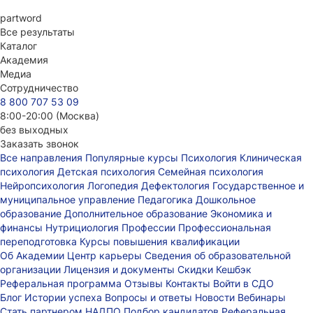
part
word
Все результаты
Каталог
Академия
Медиа
Сотрудничество
8 800 707 53 09
8:00-20:00 (Москва)
без выходных
Заказать звонок
Все направления
Популярные курсы
Психология
Клиническая
психология
Детская психология
Семейная психология
Нейропсихология
Логопедия
Дефектология
Государственное и
муниципальное управление
Педагогика
Дошкольное
образование
Дополнительное образование
Экономика и
финансы
Нутрициология
Профессии
Профессиональная
переподготовка
Курсы повышения квалификации
Об Академии
Центр карьеры
Сведения об образовательной
организации
Лицензия и документы
Скидки
Кешбэк
Реферальная программа
Отзывы
Контакты
Войти в СДО
Блог
Истории успеха
Вопросы и ответы
Новости
Вебинары
Стать партнером НАДПО
Подбор кандидатов
Реферальная