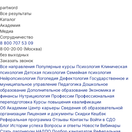
part
word
Все результаты
Каталог
Академия
Медиа
Сотрудничество
8 800 707 53 09
8:00-20:00 (Москва)
без выходных
Заказать звонок
Все направления
Популярные курсы
Психология
Клиническая
психология
Детская психология
Семейная психология
Нейропсихология
Логопедия
Дефектология
Государственное и
муниципальное управление
Педагогика
Дошкольное
образование
Дополнительное образование
Экономика и
финансы
Нутрициология
Профессии
Профессиональная
переподготовка
Курсы повышения квалификации
Об Академии
Центр карьеры
Сведения об образовательной
организации
Лицензия и документы
Скидки
Кешбэк
Реферальная программа
Отзывы
Контакты
Войти в СДО
Блог
Истории успеха
Вопросы и ответы
Новости
Вебинары
Стать партнером НАДПО
Подбор кандидатов
Реферальная