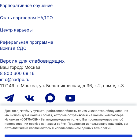
Корпоративное обучение
Стать партнером НАДПО
Центр карьеры
Реферальная программа
Войти в СДО
Версия для слабовидящих
Ваш город:
Москва
8 800 600 69 16
info@nadpo.ru
117149, г. Москва, ул. Болотниковская, д.36, к.2, пом.V, к.3
Лицензия на образовательную деятельность
Для того, чтобы улучшать работоспособность сайта и качество обслуживания
мы используем файлы cookies, которые сохраняются на вашем компьютере.
№ Л035-01298-77/00181484
(ранее присвоенный номер
Нажимая «СОГЛАСЕН» Вы подтверждаете то, что Вы проинформированы об
039872), г. Москва
использовании cookies на нашем сайте. Продолжая использовать наш сайт, вы
автоматически соглашаетесь с использованием данных технологий.
Политика конфиденциальности
Политика