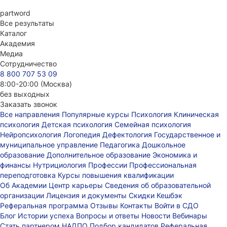
part
word
Все результаты
Каталог
Академия
Медиа
Сотрудничество
8 800 707 53 09
8:00-20:00 (Москва)
без выходных
Заказать звонок
Все направления
Популярные курсы
Психология
Клиническая
психология
Детская психология
Семейная психология
Нейропсихология
Логопедия
Дефектология
Государственное и
муниципальное управление
Педагогика
Дошкольное
образование
Дополнительное образование
Экономика и
финансы
Нутрициология
Профессии
Профессиональная
переподготовка
Курсы повышения квалификации
Об Академии
Центр карьеры
Сведения об образовательной
организации
Лицензия и документы
Скидки
Кешбэк
Реферальная программа
Отзывы
Контакты
Войти в СДО
Блог
Истории успеха
Вопросы и ответы
Новости
Вебинары
Стать партнером НАДПО
Подбор кандидатов
Реферальная