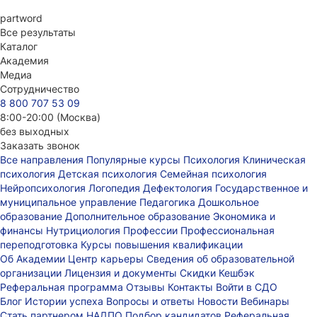
part
word
Все результаты
Каталог
Академия
Медиа
Сотрудничество
8 800 707 53 09
8:00-20:00 (Москва)
без выходных
Заказать звонок
Все направления
Популярные курсы
Психология
Клиническая
психология
Детская психология
Семейная психология
Нейропсихология
Логопедия
Дефектология
Государственное и
муниципальное управление
Педагогика
Дошкольное
образование
Дополнительное образование
Экономика и
финансы
Нутрициология
Профессии
Профессиональная
переподготовка
Курсы повышения квалификации
Об Академии
Центр карьеры
Сведения об образовательной
организации
Лицензия и документы
Скидки
Кешбэк
Реферальная программа
Отзывы
Контакты
Войти в СДО
Блог
Истории успеха
Вопросы и ответы
Новости
Вебинары
Стать партнером НАДПО
Подбор кандидатов
Реферальная