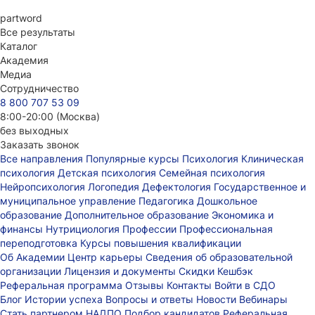
part
word
Все результаты
Каталог
Академия
Медиа
Сотрудничество
8 800 707 53 09
8:00-20:00 (Москва)
без выходных
Заказать звонок
Все направления
Популярные курсы
Психология
Клиническая
психология
Детская психология
Семейная психология
Нейропсихология
Логопедия
Дефектология
Государственное и
муниципальное управление
Педагогика
Дошкольное
образование
Дополнительное образование
Экономика и
финансы
Нутрициология
Профессии
Профессиональная
переподготовка
Курсы повышения квалификации
Об Академии
Центр карьеры
Сведения об образовательной
организации
Лицензия и документы
Скидки
Кешбэк
Реферальная программа
Отзывы
Контакты
Войти в СДО
Блог
Истории успеха
Вопросы и ответы
Новости
Вебинары
Стать партнером НАДПО
Подбор кандидатов
Реферальная