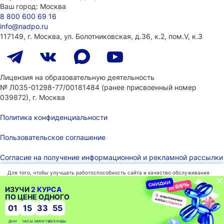
Ваш город:
Москва
8 800 600 69 16
info@nadpo.ru
117149, г. Москва, ул. Болотниковская, д.36, к.2, пом.V, к.3
Лицензия на образовательную деятельность
№ Л035-01298-77/00181484
(ранее присвоенный номер
039872), г. Москва
Политика конфиденциальности
Пользовательское соглашение
Согласие на получение информационной и рекламной рассылки
Для того, чтобы улучшать работоспособность сайта и качество обслуживания
Работаем также через порталы поставщиков
мы используем файлы cookies, которые сохраняются на вашем компьютере.
Нажимая «СОГЛАСЕН» Вы подтверждаете то, что Вы проинформированы об
ИЗУЧИ
2 КУРСА
использовании cookies на нашем сайте. Продолжая использовать наш сайт, вы
ПО ЦЕНЕ ОДНОГО
автоматически соглашаетесь с использованием данных технологий.
01
15
33
54
Политика
Согласен
обработки
ДНИ
ЧАСЫ
МИНУТЫ
СЕКУНДЫ