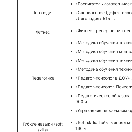
«Воспитатель логопедическ
Логопедия
«Специальное (дефектолог
«Логопедия» 515 ч.
«Фитнес-тренер по пилатесу
Фитнес
«Методика обучения техник
«Методика обучения мента
«Методика обучения техник
«Методика обучения техник
Педагогика
«Педагог-психолог в ДОУ» 
«Педагог-психолог. Психол
«Педагогическое образова
900 ч.
«Управление персоналом ор
«Soft skills. Тайм-менедж
Гибкие навыки (soft
130 ч.
skills)