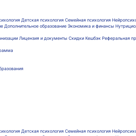
сихология
Детская психология
Семейная психология
Нейропсих
ие
Дополнительное образование
Экономика и финансы
Нутрицио
ганизации
Лицензия и документы
Скидки
Кешбэк
Реферальная п
грамма
бразования
сихология
Детская психология
Семейная психология
Нейропсих