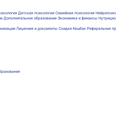
сихология
Детская психология
Семейная психология
Нейропсих
ие
Дополнительное образование
Экономика и финансы
Нутрицио
ганизации
Лицензия и документы
Скидки
Кешбэк
Реферальная п
бразования