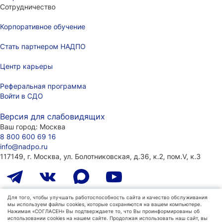
Сотрудничество
Корпоративное обучение
Стать партнером НАДПО
Центр карьеры
Реферальная программа
Войти в СДО
Версия для слабовидящих
Ваш город:
Москва
8 800 600 69 16
info@nadpo.ru
117149, г. Москва, ул. Болотниковская, д.36, к.2, пом.V, к.3
Лицензия на образовательную деятельность
Для того, чтобы улучшать работоспособность сайта и качество обслуживания
мы используем файлы cookies, которые сохраняются на вашем компьютере.
№ Л035-01298-77/00181484
(ранее присвоенный номер
Нажимая «СОГЛАСЕН» Вы подтверждаете то, что Вы проинформированы об
039872), г. Москва
использовании cookies на нашем сайте. Продолжая использовать наш сайт, вы