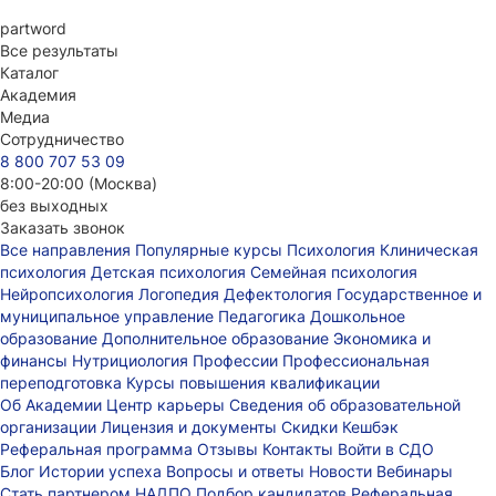
part
word
Все результаты
Каталог
Академия
Медиа
Сотрудничество
8 800 707 53 09
8:00-20:00 (Москва)
без выходных
Заказать звонок
Все направления
Популярные курсы
Психология
Клиническая
психология
Детская психология
Семейная психология
Нейропсихология
Логопедия
Дефектология
Государственное и
муниципальное управление
Педагогика
Дошкольное
образование
Дополнительное образование
Экономика и
финансы
Нутрициология
Профессии
Профессиональная
переподготовка
Курсы повышения квалификации
Об Академии
Центр карьеры
Сведения об образовательной
организации
Лицензия и документы
Скидки
Кешбэк
Реферальная программа
Отзывы
Контакты
Войти в СДО
Блог
Истории успеха
Вопросы и ответы
Новости
Вебинары
Стать партнером НАДПО
Подбор кандидатов
Реферальная