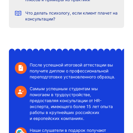
Что делать психологу, если клиент плачет на
консультации?
После успешной итоговой аттестации вы
получите диплом о профессиональной
переподготовке установленного образца.
Самым успешным студентам мы
помогаем в трудоустройстве,
предоставляя консультации от HR-
эксперта, имеющего более 15 лет опыта
работы в крупнейших российских
и европейских компаниях.
Наши слушатели в подарок получают