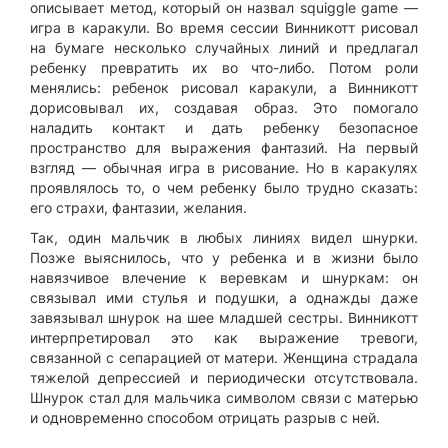
описывает метод, который он назвал squiggle game —
игра в каракули. Во время сессии Винникотт рисовал
на бумаге несколько случайных линий и предлагал
ребенку превратить их во что-либо. Потом роли
менялись: ребенок рисовал каракули, а Винникотт
дорисовывал их, создавая образ. Это помогало
наладить контакт и дать ребенку безопасное
пространство для выражения фантазий. На первый
взгляд — обычная игра в рисование. Но в каракулях
проявлялось то, о чем ребенку было трудно сказать:
его страхи, фантазии, желания.
Так, один мальчик в любых линиях видел шнурки.
Позже выяснилось, что у ребенка и в жизни было
навязчивое влечение к веревкам и шнуркам: он
связывал ими стулья и подушки, а однажды даже
завязывал шнурок на шее младшей сестры. Винникотт
интерпретировал это как выражение тревоги,
связанной с сепарацией от матери. Женщина страдала
тяжелой депрессией и периодически отсутствовала.
Шнурок стал для мальчика символом связи с матерью
и одновременно способом отрицать разрыв с ней.