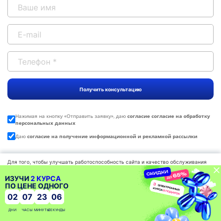
Нажимая на кнопку «
Отправить заявку
», даю
согласие согласие на обработку
персональных данных
Даю
согласие на получение информационной и рекламной рассылки
Для того, чтобы улучшать работоспособность сайта и качество обслуживания
мы используем файлы cookies, которые сохраняются на вашем компьютере.
Нажимая «СОГЛАСЕН» Вы подтверждаете то, что Вы проинформированы об
ИЗУЧИ
2 КУРСА
Избранное
использовании cookies на нашем сайте. Продолжая использовать наш сайт, вы
ПО ЦЕНЕ ОДНОГО
автоматически соглашаетесь с использованием данных технологий.
02
07
23
05
Просмотренные программы
Политика
Согласен
обработки
ДНИ
ЧАСЫ
МИНУТЫ
СЕКУНДЫ
данных