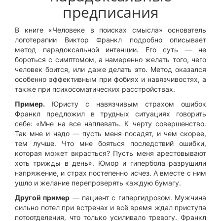
предписания
В книге «Человеке в поисках смысла» основатель
логотерапии Виктор Франкл подробно описывает
метод парадоксальной интенции. Его суть — не
бороться с симптомом, а намеренно желать того, чего
человек боится, или даже делать это. Метод оказался
особенно эффективным при фобиях и навязчивостях, а
также при психосоматических расстройствах.
Пример.
Юристу с навязчивым страхом ошибок
Франкл предложил в трудных ситуациях говорить
себе: «Мне на все наплевать. К черту совершенство.
Так мне и надо — пусть меня посадят, и чем скорее,
тем лучше. Что мне бояться последствий ошибки,
которая может вкрасться? Пусть меня арестовывают
хоть трижды в день». Юмор и гипербола разрушили
напряжение, и страх постепенно исчез. А вместе с ним
ушло и желание перепроверять каждую бумагу.
Другой пример
— пациент с гипергидрозом. Мужчина
сильно потел при встречах и всё время ждал приступа
потоотделения, что только усиливало тревогу. Франкл