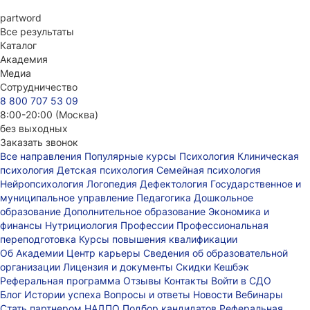
part
word
Все результаты
Каталог
Академия
Медиа
Сотрудничество
8 800 707 53 09
8:00-20:00 (Москва)
без выходных
Заказать звонок
Все направления
Популярные курсы
Психология
Клиническая
психология
Детская психология
Семейная психология
Нейропсихология
Логопедия
Дефектология
Государственное и
муниципальное управление
Педагогика
Дошкольное
образование
Дополнительное образование
Экономика и
финансы
Нутрициология
Профессии
Профессиональная
переподготовка
Курсы повышения квалификации
Об Академии
Центр карьеры
Сведения об образовательной
организации
Лицензия и документы
Скидки
Кешбэк
Реферальная программа
Отзывы
Контакты
Войти в СДО
Блог
Истории успеха
Вопросы и ответы
Новости
Вебинары
Стать партнером НАДПО
Подбор кандидатов
Реферальная