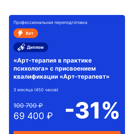
Профессиональная переподготовка
Хит
Диплом
«Арт-терапия в практике
психолога» с присвоением
квалификации «Арт-терапевт»
3 месяца (450 часов)
-31%
100 700 ₽
69 400 ₽