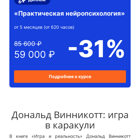
«Практическая нейропсихология»
от 5 месяцев (от 620 часов)
-31%
85 600 ₽
59 000 ₽
Подробнее о курсе
Дональд Винникотт: игра
в каракули
В книге «Игра и реальность» Дональд Винникотт