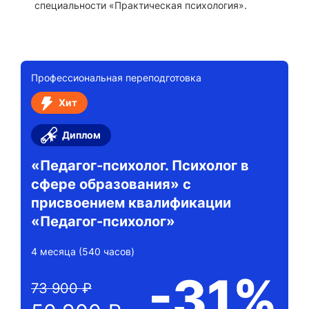
специальности «Практическая психология».
Профессиональная переподготовка
Хит
Диплом
«Педагог-психолог. Психолог в
сфере образования» с
присвоением квалификации
«Педагог-психолог»
4 месяца (540 часов)
-31%
73 900 ₽