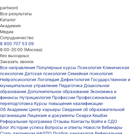
part
word
Все результаты
Каталог
Академия
Медиа
Сотрудничество
8 800 707 53 09
8:00-20:00 (Москва)
без выходных
Заказать звонок
Все направления
Популярные курсы
Психология
Клиническая
психология
Детская психология
Семейная психология
Нейропсихология
Логопедия
Дефектология
Государственное и
муниципальное управление
Педагогика
Дошкольное
образование
Дополнительное образование
Экономика и
финансы
Нутрициология
Профессии
Профессиональная
переподготовка
Курсы повышения квалификации
Об Академии
Центр карьеры
Сведения об образовательной
организации
Лицензия и документы
Скидки
Кешбэк
Реферальная программа
Отзывы
Контакты
Войти в СДО
Блог
Истории успеха
Вопросы и ответы
Новости
Вебинары
Стать партнером НАДПО
Подбор кандидатов
Реферальная