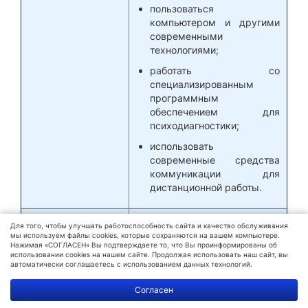
пользоваться
компьютером и другими
современными
технологиями;
работать со
специализированным
программным
обеспечением для
психодиагностики;
использовать
современные средства
коммуникации для
дистанционной работы.
Адаптивность
Грамотный педагог-психолог
Для того, чтобы улучшать работоспособность сайта и качество обслуживания
должен адаптироваться к
мы используем файлы cookies, которые сохраняются на вашем компьютере.
Нажимая «СОГЛАСЕН» Вы подтверждаете то, что Вы проинформированы об
меняющимся условиям
использовании cookies на нашем сайте. Продолжая использовать наш сайт, вы
работы, например:
автоматически соглашаетесь с использованием данных технологий.
быстро осваивать новые
Политика
Согласен
обработки
методики и технологии;
данных