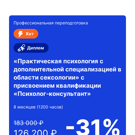
Профессиональная переподготовка
Хит
Диплом
«Практическая психология с
дополнительной специализацией в
области сексологии» с
присвоением квалификации
«Психолог-консультант»
8 месяцев (1200 часов)
-31%
183 000 ₽
126 200 ₽