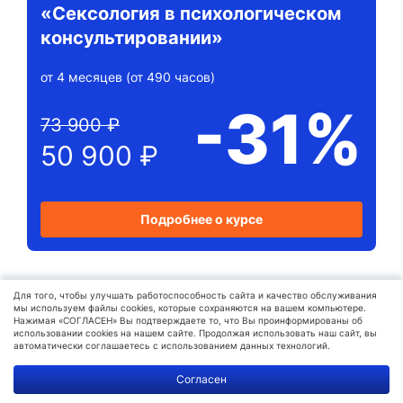
«Сексология в психологическом
консультировании»
от 4 месяцев (от 490 часов)
-31%
73 900 ₽
50 900 ₽
Подробнее о курсе
Для того, чтобы улучшать работоспособность сайта и качество обслуживания
мы используем файлы cookies, которые сохраняются на вашем компьютере.
Плюсы и минусы
Нажимая «СОГЛАСЕН» Вы подтверждаете то, что Вы проинформированы об
использовании cookies на нашем сайте. Продолжая использовать наш сайт, вы
профессии сексолога
автоматически соглашаетесь с использованием данных технологий.
Политика
Согласен
обработки
данных
Плюсы
Минусы