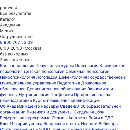
part
word
Все результаты
Каталог
Академия
Медиа
Сотрудничество
8 800 707 53 09
8:00-20:00 (Москва)
без выходных
Заказать звонок
Все направления
Популярные курсы
Психология
Клиническая
психология
Детская психология
Семейная психология
Нейропсихология
Логопедия
Дефектология
Государственное и
муниципальное управление
Педагогика
Дошкольное
образование
Дополнительное образование
Экономика и
финансы
Нутрициология
Профессии
Профессиональная
переподготовка
Курсы повышения квалификации
Об Академии
Центр карьеры
Сведения об образовательной
организации
Лицензия и документы
Скидки
Кешбэк
Реферальная программа
Отзывы
Контакты
Войти в СДО
Блог
Истории успеха
Вопросы и ответы
Новости
Вебинары
Стать партнером НАДПО
Подбор кандидатов
Реферальная