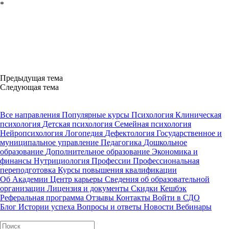
*
Предыдущая тема
Следующая тема
Все направления
Популярные курсы
Психология
Клиническая
психология
Детская психология
Семейная психология
Нейропсихология
Логопедия
Дефектология
Государственное и
муниципальное управление
Педагогика
Дошкольное
образование
Дополнительное образование
Экономика и
финансы
Нутрициология
Профессии
Профессиональная
переподготовка
Курсы повышения квалификации
Об Академии
Центр карьеры
Сведения об образовательной
организации
Лицензия и документы
Скидки
Кешбэк
Реферальная программа
Отзывы
Контакты
Войти в СДО
Блог
Истории успеха
Вопросы и ответы
Новости
Вебинары