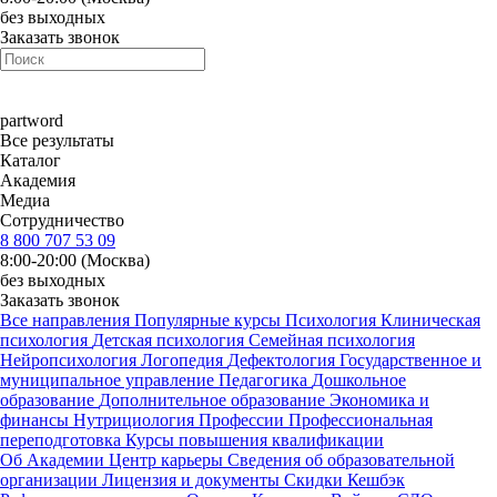
без выходных
Заказать звонок
part
word
Все результаты
Каталог
Академия
Медиа
Сотрудничество
8 800 707 53 09
8:00-20:00 (Москва)
без выходных
Заказать звонок
Все направления
Популярные курсы
Психология
Клиническая
психология
Детская психология
Семейная психология
Нейропсихология
Логопедия
Дефектология
Государственное и
муниципальное управление
Педагогика
Дошкольное
образование
Дополнительное образование
Экономика и
финансы
Нутрициология
Профессии
Профессиональная
переподготовка
Курсы повышения квалификации
Об Академии
Центр карьеры
Сведения об образовательной
организации
Лицензия и документы
Скидки
Кешбэк