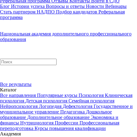
Реферальная программа
Отзывы
Контакты
Войти в СДО
Блог
Истории успеха
Вопросы и ответы
Новости
Вебинары
Стать партнером НАДПО
Подбор кандидатов
Реферальная
программа
Национальная академия дополнительного профессионального
образования
Все результаты
Каталог
Все направления
Популярные курсы
Психология
Клиническая
психология
Детская психология
Семейная психология
Нейропсихология
Логопедия
Дефектология
Государственное и
муниципальное управление
Педагогика
Дошкольное
образование
Дополнительное образование
Экономика и
финансы
Нутрициология
Профессии
Профессиональная
переподготовка
Курсы повышения квалификации
Академия