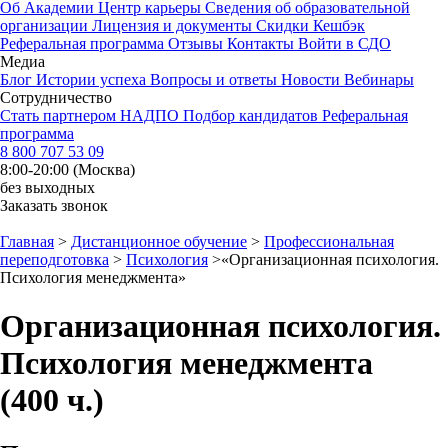
Об Академии
Центр карьеры
Сведения об образовательной
организации
Лицензия и документы
Скидки
Кешбэк
Реферальная программа
Отзывы
Контакты
Войти в СДО
Медиа
Блог
Истории успеха
Вопросы и ответы
Новости
Вебинары
Сотрудничество
Стать партнером НАДПО
Подбор кандидатов
Реферальная
программа
8 800 707 53 09
8:00-20:00 (Москва)
без выходных
Заказать звонок
Главная
>
Дистанционное обучение
>
Профессиональная
переподготовка
>
Психология
>
«Организационная психология.
Психология менеджмента»
Организационная психология.
Психология менеджмента
(400 ч.)