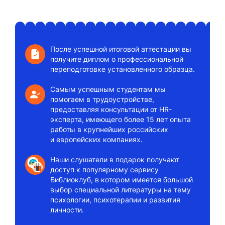
После успешной итоговой аттестации вы
получите диплом о профессиональной
переподготовке установленного образца.
Самым успешным студентам мы
помогаем в трудоустройстве,
предоставляя консультации от HR-
эксперта, имеющего более 15 лет опыта
работы в крупнейших российских
и европейских компаниях.
Наши слушатели в подарок получают
доступ к популярному сервису
Библиоклуб, в котором имеется большой
выбор специальной литературы на тему
психологии, психотерапии и развития
личности.