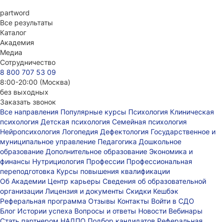
part
word
Все результаты
Каталог
Академия
Медиа
Сотрудничество
8 800 707 53 09
8:00-20:00 (Москва)
без выходных
Заказать звонок
Все направления
Популярные курсы
Психология
Клиническая
психология
Детская психология
Семейная психология
Нейропсихология
Логопедия
Дефектология
Государственное и
муниципальное управление
Педагогика
Дошкольное
образование
Дополнительное образование
Экономика и
финансы
Нутрициология
Профессии
Профессиональная
переподготовка
Курсы повышения квалификации
Об Академии
Центр карьеры
Сведения об образовательной
организации
Лицензия и документы
Скидки
Кешбэк
Реферальная программа
Отзывы
Контакты
Войти в СДО
Блог
Истории успеха
Вопросы и ответы
Новости
Вебинары
Стать партнером НАДПО
Подбор кандидатов
Реферальная