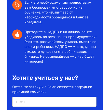
Если это необходимо, мы предоставим
вам беспроцентную рассрочку на
обучение, что избавит вас от
необходимости обращаться в банк за
кредитом.
Приходите в НАДПО и на личном опыте
убедитесь во всех наших преимуществах!
Растите, развивайтесь, учитесь вместе со
своим ребенком. НАДПО — место, где вы
сможете лучше понять себя и ваших
близких. Не сомневайтесь — у нас будет
интересно!
Хотите учиться у нас?
Оставьте заявку и с Вами свяжется сотрудник
приёмной комиссии!