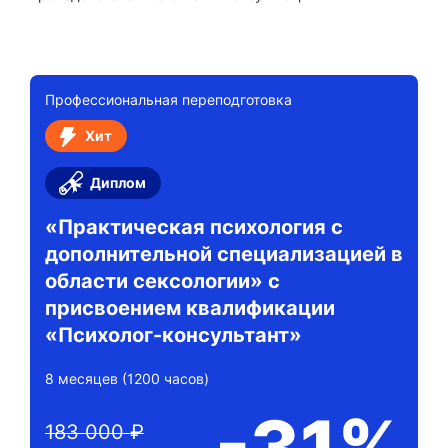
Профессиональная переподготовка
Хит
Диплом
«Практическая психология с
дополнительной специализацией в
области сексологии» с
присвоением квалификации
«Психолог-консультант»
8 месяцев (1200 часов)
-31%
183 000 ₽