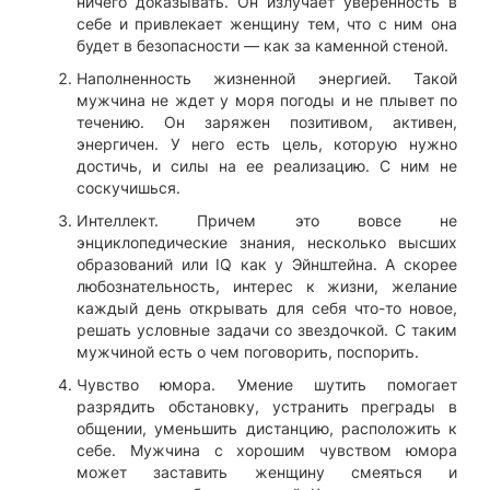
ничего доказывать. Он излучает уверенность в
себе и привлекает женщину тем, что с ним она
будет в безопасности — как за каменной стеной.
Наполненность жизненной энергией. Такой
мужчина не ждет у моря погоды и не плывет по
течению. Он заряжен позитивом, активен,
энергичен. У него есть цель, которую нужно
достичь, и силы на ее реализацию. С ним не
соскучишься.
Интеллект. Причем это вовсе не
энциклопедические знания, несколько высших
образований или IQ как у Эйнштейна. А скорее
любознательность, интерес к жизни, желание
каждый день открывать для себя что-то новое,
решать условные задачи со звездочкой. С таким
мужчиной есть о чем поговорить, поспорить.
Чувство юмора. Умение шутить помогает
разрядить обстановку, устранить преграды в
общении, уменьшить дистанцию, расположить к
себе. Мужчина с хорошим чувством юмора
может заставить женщину смеяться и