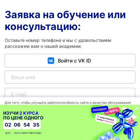
Заявка на обучение или
консультацию:
Оставьте номер телефона и мы с удовольствием
расскажем вам о нашей академии:
Войти с VK ID
Для того, чтобы улучшать работоспособность сайта и качество обслуживания
мы используем файлы cookies, которые сохраняются на вашем компьютере.
Нажимая «СОГЛАСЕН» Вы подтверждаете то, что Вы проинформированы об
ИЗУЧИ
2 КУРСА
использовании cookies на нашем сайте. Продолжая использовать наш сайт, вы
ПО ЦЕНЕ ОДНОГО
автоматически соглашаетесь с использованием данных технологий.
02
06
54
34
Политика
Согласен
обработки
ДНИ
ЧАСЫ
МИНУТЫ
СЕКУНДЫ
данных