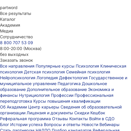
part
word
Все результаты
Каталог
Академия
Медиа
Сотрудничество
8 800 707 53 09
8:00-20:00 (Москва)
без выходных
Заказать звонок
Все направления
Популярные курсы
Психология
Клиническая
психология
Детская психология
Семейная психология
Нейропсихология
Логопедия
Дефектология
Государственное и
муниципальное управление
Педагогика
Дошкольное
образование
Дополнительное образование
Экономика и
финансы
Нутрициология
Профессии
Профессиональная
переподготовка
Курсы повышения квалификации
Об Академии
Центр карьеры
Сведения об образовательной
организации
Лицензия и документы
Скидки
Кешбэк
Реферальная программа
Отзывы
Контакты
Войти в СДО
Блог
Истории успеха
Вопросы и ответы
Новости
Вебинары
Стать партнером НАДПО
Подбор кандидатов
Реферальная