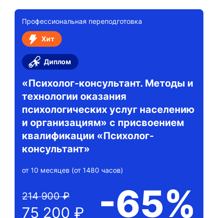
Профессиональная переподготовка
Хит
Диплом
«Психолог-консультант. Методы и
технологии оказания
психологических услуг населению
и организациям» с присвоением
квалификации «Психолог-
консультант»
от 10 месяцев (от 1480 часов)
-65%
214 900 ₽
75 200 ₽