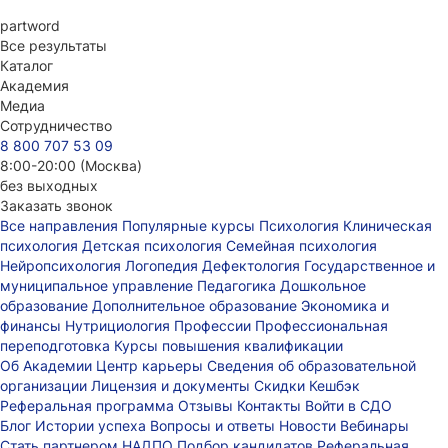
part
word
Все результаты
Каталог
Академия
Медиа
Сотрудничество
8 800 707 53 09
8:00-20:00 (Москва)
без выходных
Заказать звонок
Все направления
Популярные курсы
Психология
Клиническая
психология
Детская психология
Семейная психология
Нейропсихология
Логопедия
Дефектология
Государственное и
муниципальное управление
Педагогика
Дошкольное
образование
Дополнительное образование
Экономика и
финансы
Нутрициология
Профессии
Профессиональная
переподготовка
Курсы повышения квалификации
Об Академии
Центр карьеры
Сведения об образовательной
организации
Лицензия и документы
Скидки
Кешбэк
Реферальная программа
Отзывы
Контакты
Войти в СДО
Блог
Истории успеха
Вопросы и ответы
Новости
Вебинары
Стать партнером НАДПО
Подбор кандидатов
Реферальная