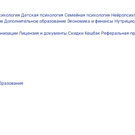
сихология
Детская психология
Семейная психология
Нейропсих
ие
Дополнительное образование
Экономика и финансы
Нутрицио
ганизации
Лицензия и документы
Скидки
Кешбэк
Реферальная п
бразования