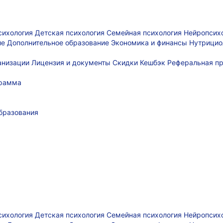
сихология
Детская психология
Семейная психология
Нейропсих
ие
Дополнительное образование
Экономика и финансы
Нутрицио
ганизации
Лицензия и документы
Скидки
Кешбэк
Реферальная п
грамма
бразования
сихология
Детская психология
Семейная психология
Нейропсих