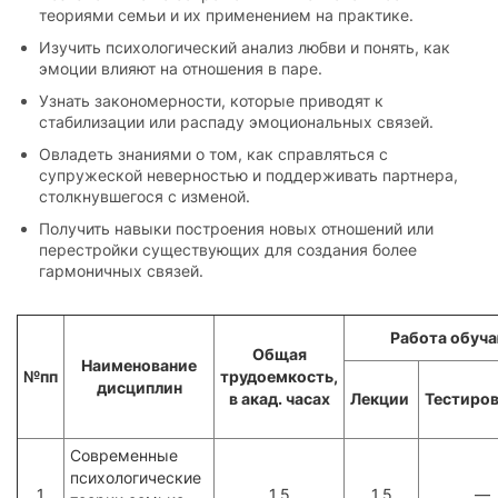
теориями семьи и их применением на практике.
Изучить психологический анализ любви и понять, как
эмоции влияют на отношения в паре.
Узнать закономерности, которые приводят к
стабилизации или распаду эмоциональных связей.
Овладеть знаниями о том, как справляться с
супружеской неверностью и поддерживать партнера,
столкнувшегося с изменой.
Получить навыки построения новых отношений или
перестройки существующих для создания более
гармоничных связей.
Работа обуч
Общая
Наименование
№пп
трудоемкость,
дисциплин
в акад. часах
Лекции
Тестиро
Современные
психологические
1
1,5
1,5
—