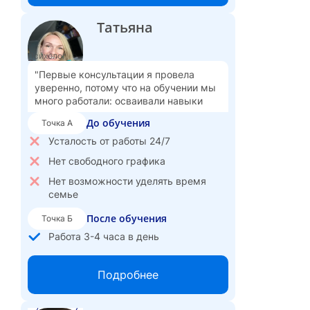
Консультирую по вечерам, легко
Татьяна
адаптирую свой график
Ощущаю постоянный рост и
Психолог
интеллектуальное развитие
"Первые консультации я провела
Горжусь, что помогаю женщинам
уверенно, потому что на обучении мы
найти внутреннюю опору и веру в
много работали: осваивали навыки
себя, менять жизнь
поддержания контакта, учились
До обучения
Точка А
анализировать и быть с клиентом в
Ощущаю, как моя работа вносит
процессе"
Усталость от работы 24/7
вклад в оздоровление общества
Нет свободного графика
Вижу большие перспективы роста и
развития, хочу развиваться в
Нет возможности уделять время
социальной психологии
семье
После обучения
Точка Б
Работа 3-4 часа в день
Свободный график, сама себе
хозяйка
Подробнее
Провожу интервизии
Наставник начинающих психологов