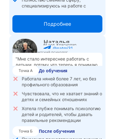
специализируюсь на работе с
женщинами
Вышла в активную частную
Подробнее
практику, в ближайшие три дня — 7
консультаций
Наталья
Организую женские встречи по
61 год, Краснодар
работе с тревожностью
@natmi31
Семейный и детский психолог
Испытываю удовлетворение от
"Мне стало интереснее работать с
своей работы и ее пользы для людей
детьми, потому что теперь я понимаю,
До обучения
что за их поведением стоит, и могу
Точка А
Ощущаю свободу — теперь мой
помочь родителям не делать ошибок."
доход зависит только от меня
Работала няней более 7 лет, но без
профильного образования
Чувствовала, что не хватает знаний о
детях и семейных отношениях
Хотела глубже понимать психологию
детей и родителей, чтобы давать
правильные рекомендации
После обучения
Точка Б