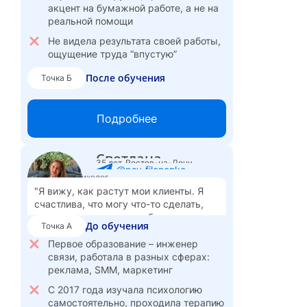
акцент на бумажной работе, а не на
реальной помощи
Не видела результата своей работы,
ощущение труда “впустую”
После обучения
Точка Б
Ушла в частную практику, работаю в
медицинском центре
Подробнее
Специализируюсь на когнитивно-
поведенческой терапии
Светлана
Мне нравится, что я совершенно
35 лет, Ростов-на-Дону
@psy_filonenko
свободна – график под себя, есть
Семейный психолог
время на саморазвитие
"Я вижу, как растут мои клиенты. Я
счастлива, что могу что-то сделать,
Вижу хорошие перспективы
маленькую частичку доброты
карьерного роста
До обучения
Точка А
принести в этот мир. Самое важное,
Стоимость сессии:
что наше общество становится более
Первое образование – инженер
5 000
3 500
4 000
₽
в центре,
₽
онлайн,
₽
очно.
здоровым, осознанным и счастлива
связи, работала в разных сферах:
вносить свой вклад в это."
реклама, SMM, маркетинг
С 2017 года изучала психологию
самостоятельно, проходила терапию