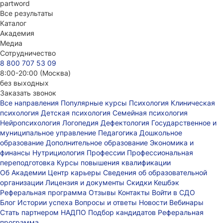
part
word
Все результаты
Каталог
Академия
Медиа
Сотрудничество
8 800 707 53 09
8:00-20:00 (Москва)
без выходных
Заказать звонок
Все направления
Популярные курсы
Психология
Клиническая
психология
Детская психология
Семейная психология
Нейропсихология
Логопедия
Дефектология
Государственное и
муниципальное управление
Педагогика
Дошкольное
образование
Дополнительное образование
Экономика и
финансы
Нутрициология
Профессии
Профессиональная
переподготовка
Курсы повышения квалификации
Об Академии
Центр карьеры
Сведения об образовательной
организации
Лицензия и документы
Скидки
Кешбэк
Реферальная программа
Отзывы
Контакты
Войти в СДО
Блог
Истории успеха
Вопросы и ответы
Новости
Вебинары
Стать партнером НАДПО
Подбор кандидатов
Реферальная
программа