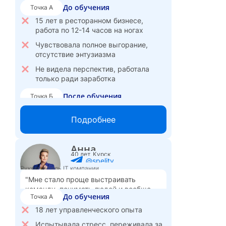
До обучения
Точка А
поддержкой собственных ценностей –
сейчас я абсолютно с ними в согласии,
15 лет в ресторанном бизнесе,
в гармонии."
работа по 12-14 часов на ногах
Чувствовала полное выгорание,
отсутствие энтузиазма
Не видела перспектив, работала
только ради заработка
После обучения
Точка Б
Сменила профессию, стала
Подробнее
кризисным психологом в частной
практике
Доход вырос втрое
Анна
40 лет, Курск
Внутреннее состояние улучшилось,
@spelity
гораздо лучше чувствую себя и
Руководитель IT компании
физически
"Мне стало проще выстраивать
команду, понимать людей и вообще
5 000
Стоимость сессии:
₽
До обучения
Точка А
груз с плеч упал."
18 лет управленческого опыта
Испытывала стресс, переживала за