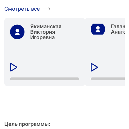
Смотреть все
Якиманская
Галант
Виктория
Анато
Игоревна
Цель программы: