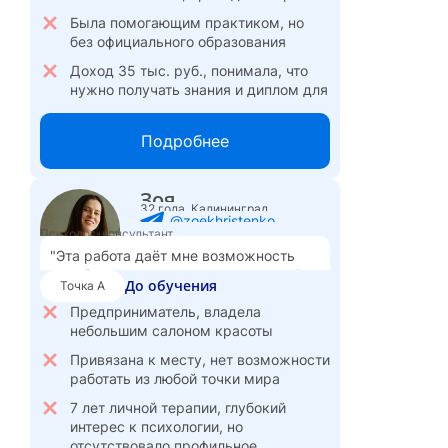
Была помогающим практиком, но
без официального образования
Доход 35 тыс. руб., понимала, что
нужно получать знания и диплом для
расширения возможностей
Подробнее
После обучения
Точка Б
Получила психологическое
образование, веду частную практику
Зоя
32 года, Калининград
Консультирую индивидуально,
@zoekhristenko
Психолог-консультант
специализируюсь на работе с
"Эта работа даёт мне возможность
женщинами
зарабатывать и реализовывать свой
До обучения
Веду групповые терапевтические
Точка А
потенциал, находясь где угодно."
игры, сочетая классическую
Предприниматель, владела
психологию с интегративными
небольшим салоном красоты
методами
Привязана к месту, нет возможности
Клиенты начали доверять больше,
работать из любой точки мира
поток записей увеличился
7 лет личной терапии, глубокий
Чувствую уверенность в себе и
интерес к психологии, но
своей квалификации, радуюсь
отсутствовало профильное