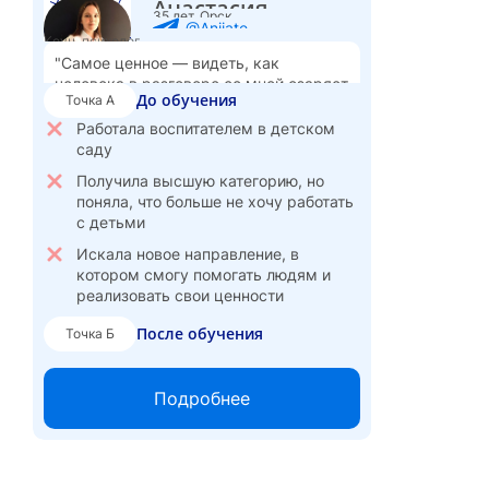
Анастасия
35 лет, Орск
на агрегаторе
@Aniiate
Коуч, психолог
Веду свои спикер-проекты
"Самое ценное — видеть, как
человека в разговоре со мной озаряет
До обучения
Точка А
важная мысль, и он понимает, что
справится"
Работала воспитателем в детском
саду
Получила высшую категорию, но
поняла, что больше не хочу работать
с детьми
Искала новое направление, в
котором смогу помогать людям и
реализовать свои ценности
После обучения
Точка Б
Перешла в частную практику коучем
- работаю в потоке, с интересом и по
Подробнее
внутреннему зову
Веду сессии онлайн и оффлайн,
организую мероприятия
Приглашена как спикер на