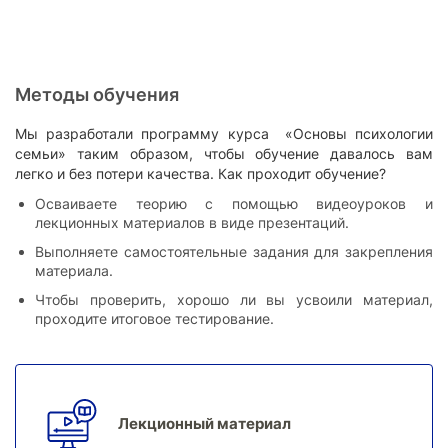
масштабное городское мероприятие
Вдохновлена тем, что могу
передавать ценности коучинга: вера
в ресурс каждого, принятие
Методы обучения
перемен, личная ответственность
Чувствую эмоциональное
Мы разработали программу курса «Основы психологии
удовлетворение от своей
семьи» таким образом, чтобы обучение давалось вам
деятельности
легко и без потери качества. Как проходит обучение?
Могу подстраивать график под себя,
Осваиваете теорию с помощью видеоуроков и
выбирать с кем и когда работать
лекционных материалов в виде презентаций.
3 000
Стоимость сессии:
₽
Выполняете самостоятельные задания для закрепления
материала.
Чтобы проверить, хорошо ли вы усвоили материал,
проходите итоговое тестирование.
Лекционный материал