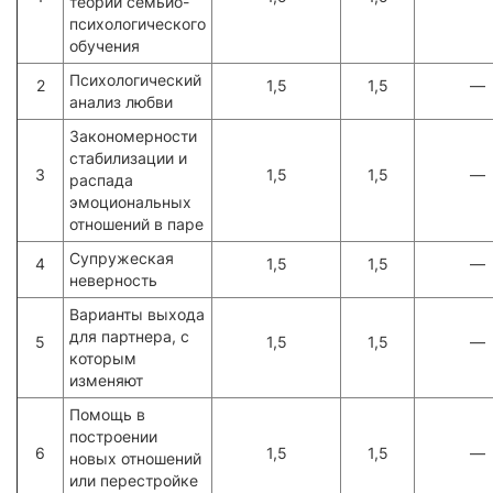
теории семьио-
психологического
обучения
Психологический
2
1,5
1,5
—
анализ любви
Закономерности
стабилизации и
3
1,5
1,5
—
распада
эмоциональных
отношений в паре
Супружеская
4
1,5
1,5
—
неверность
Варианты выхода
для партнера, с
5
1,5
1,5
—
которым
изменяют
Помощь в
построении
6
1,5
1,5
—
новых отношений
или перестройке