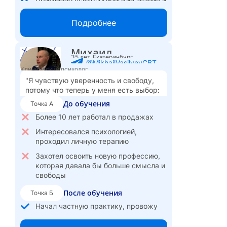
Применяю психологические знания и
чувствую себя увереннее в работе с
детьми и родителями
Подробнее
Освоила техники активного
слушания, диагностики кризисов
Михаил
развития
35 лет, Екатеринбург
@MikhailVasilyevCBT
Даю родителям рекомендации по
Клинический психолог
воспитанию, помогаю избегать
"Я чувствую уверенность и свободу,
ошибок
потому что теперь у меня есть выбор:
развиваться в психологии, совмещать
Планирую повысить стоимость
До обучения
Точка А
или получить работу в смежной
услуг, учитывая полученное
Более 10 лет работал в продажах
сфере."
образование
Интересовался психологией,
Вижу карьерные перспективы и
проходил личную терапию
развитие в том, что мне интересно и
полезно для других
Захотел освоить новую профессию,
которая давала бы больше смысла и
свободы
После обучения
Точка Б
Начал частную практику, провожу
групповые занятия