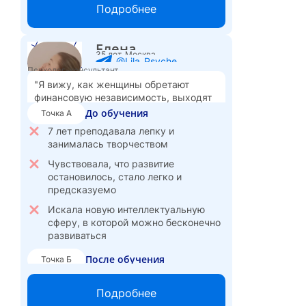
Специализируюсь на работе с
Подробнее
невротическими клиентами
Совмещаю работу в продажах с
Елена
психологическим
35 лет, Москва
@Lila_Psyche
консультированием, получаю больше
Психолог-консультант
удовлетворения от работы с людьми
"Я вижу, как женщины обретают
Психология даёт мне больше
финансовую независимость, выходят
карьерных возможностей и свободы
из деструктивных отношений и
До обучения
Точка А
– планирую развиваться в
начинают верить в себя. Это
7 лет преподавала лепку и
корпоративной психологии или
вдохновляет."
занималась творчеством
тренинг-менеджменте
Чувствовала, что развитие
2 900
3 900
Стоимость консультации:
₽
онлайн,
остановилось, стало легко и
₽
очно
предсказуемо
Искала новую интеллектуальную
сферу, в которой можно бесконечно
развиваться
После обучения
Точка Б
Веду частную практику, работаю с
женщинами в кризисах и после
Подробнее
разводов