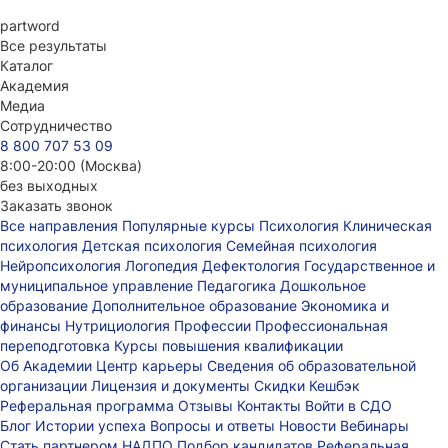
part
word
Все результаты
Каталог
Академия
Медиа
Сотрудничество
8 800 707 53 09
8:00-20:00 (Москва)
без выходных
Заказать звонок
Все направления
Популярные курсы
Психология
Клиническая
психология
Детская психология
Семейная психология
Нейропсихология
Логопедия
Дефектология
Государственное и
муниципальное управление
Педагогика
Дошкольное
образование
Дополнительное образование
Экономика и
финансы
Нутрициология
Профессии
Профессиональная
переподготовка
Курсы повышения квалификации
Об Академии
Центр карьеры
Сведения об образовательной
организации
Лицензия и документы
Скидки
Кешбэк
Реферальная программа
Отзывы
Контакты
Войти в СДО
Блог
Истории успеха
Вопросы и ответы
Новости
Вебинары
Стать партнером НАДПО
Подбор кандидатов
Реферальная