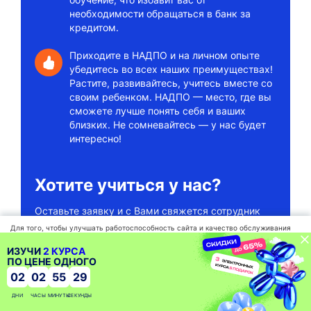
необходимости обращаться в банк за
кредитом.
Приходите в НАДПО и на личном опыте
убедитесь во всех наших преимуществах!
Растите, развивайтесь, учитесь вместе со
своим ребенком. НАДПО — место, где вы
сможете лучше понять себя и ваших
близких. Не сомневайтесь — у нас будет
интересно!
Хотите учиться у нас?
Оставьте заявку и с Вами свяжется сотрудник
приёмной комиссии!
Для того, чтобы улучшать работоспособность сайта и качество обслуживания
мы используем файлы cookies, которые сохраняются на вашем компьютере.
Нажимая «СОГЛАСЕН» Вы подтверждаете то, что Вы проинформированы об
ИЗУЧИ
2 КУРСА
использовании cookies на нашем сайте. Продолжая использовать наш сайт, вы
ПО ЦЕНЕ ОДНОГО
автоматически соглашаетесь с использованием данных технологий.
02
02
55
28
Политика
Согласен
обработки
ДНИ
ЧАСЫ
МИНУТЫ
СЕКУНДЫ
данных