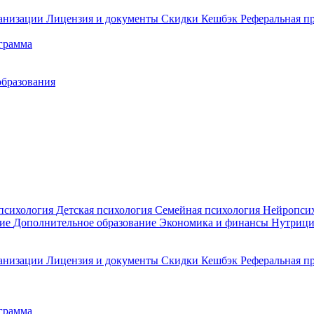
ганизации
Лицензия и документы
Скидки
Кешбэк
Реферальная п
грамма
образования
психология
Детская психология
Семейная психология
Нейропси
ние
Дополнительное образование
Экономика и финансы
Нутрици
ганизации
Лицензия и документы
Скидки
Кешбэк
Реферальная п
грамма