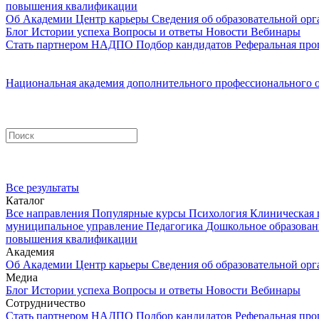
повышения квалификации
Об Академии
Центр карьеры
Сведения об образовательной ор
Блог
Истории успеха
Вопросы и ответы
Новости
Вебинары
Стать партнером НАДПО
Подбор кандидатов
Реферальная про
Национальная академия дополнительного профессионального 
Все результаты
Каталог
Все направления
Популярные курсы
Психология
Клиническая 
муниципальное управление
Педагогика
Дошкольное образова
повышения квалификации
Академия
Об Академии
Центр карьеры
Сведения об образовательной ор
Медиа
Блог
Истории успеха
Вопросы и ответы
Новости
Вебинары
Сотрудничество
Стать партнером НАДПО
Подбор кандидатов
Реферальная про