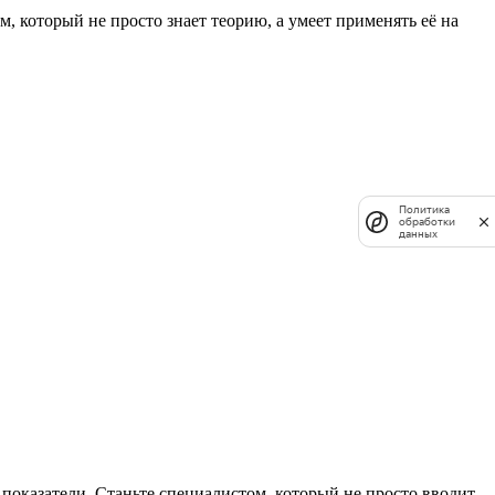
м, который не просто знает теорию, а умеет применять её на
Политика
обработки
данных
показатели. Станьте специалистом, который не просто вводит