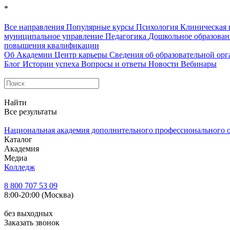
*
Все направления
Популярные курсы
Психология
Клиническая 
муниципальное управление
Педагогика
Дошкольное образова
повышения квалификации
Об Академии
Центр карьеры
Сведения об образовательной ор
Блог
Истории успеха
Вопросы и ответы
Новости
Вебинары
Найти
Все результаты
Национальная академия дополнительного профессионального 
Каталог
Академия
Медиа
Колледж
8 800 707 53 09
8:00-20:00 (Москва)
без выходных
Заказать звонок