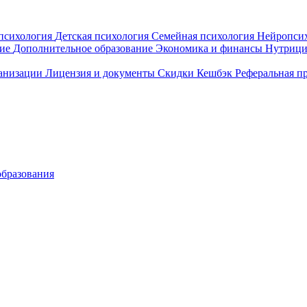
психология
Детская психология
Семейная психология
Нейропси
ние
Дополнительное образование
Экономика и финансы
Нутрици
ганизации
Лицензия и документы
Скидки
Кешбэк
Реферальная п
образования