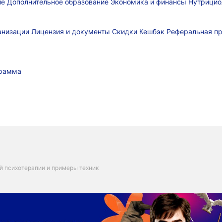
ие
Дополнительное образование
Экономика и финансы
Нутрицио
ганизации
Лицензия и документы
Скидки
Кешбэк
Реферальная п
грамма
й психотерапии и примеры техник