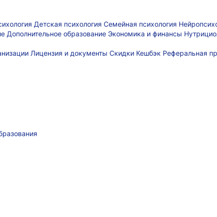
сихология
Детская психология
Семейная психология
Нейропсих
ие
Дополнительное образование
Экономика и финансы
Нутрицио
ганизации
Лицензия и документы
Скидки
Кешбэк
Реферальная п
бразования