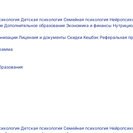
сихология
Детская психология
Семейная психология
Нейропсих
ие
Дополнительное образование
Экономика и финансы
Нутрицио
ганизации
Лицензия и документы
Скидки
Кешбэк
Реферальная п
грамма
бразования
сихология
Детская психология
Семейная психология
Нейропсих