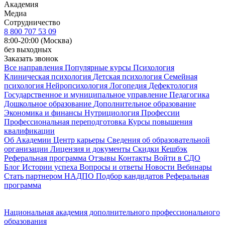
Академия
Медиа
Сотрудничество
8 800 707 53 09
8:00-20:00 (Москва)
без выходных
Заказать звонок
Все направления
Популярные курсы
Психология
Клиническая психология
Детская психология
Семейная
психология
Нейропсихология
Логопедия
Дефектология
Государственное и муниципальное управление
Педагогика
Дошкольное образование
Дополнительное образование
Экономика и финансы
Нутрициология
Профессии
Профессиональная переподготовка
Курсы повышения
квалификации
Об Академии
Центр карьеры
Сведения об образовательной
организации
Лицензия и документы
Скидки
Кешбэк
Реферальная программа
Отзывы
Контакты
Войти в СДО
Блог
Истории успеха
Вопросы и ответы
Новости
Вебинары
Стать партнером НАДПО
Подбор кандидатов
Реферальная
программа
Национальная академия дополнительного профессионального
образования