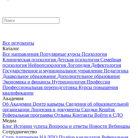
Все результаты
Каталог
Все направления
Популярные курсы
Психология
Клиническая психология
Детская психология
Семейная
психология
Нейропсихология
Логопедия
Дефектология
Государственное и муниципальное управление
Педагогика
Дошкольное образование
Дополнительное образование
Экономика и финансы
Нутрициология
Профессии
Профессиональная переподготовка
Курсы повышения
квалификации
Академия
Об Академии
Центр карьеры
Сведения об образовательной
организации
Лицензия и документы
Скидки
Кешбэк
Реферальная программа
Отзывы
Контакты
Войти в СДО
Медиа
Блог
Истории успеха
Вопросы и ответы
Новости
Вебинары
Сотрудничество
Стать партнером НАДПО
Подбор кандидатов
Реферальная