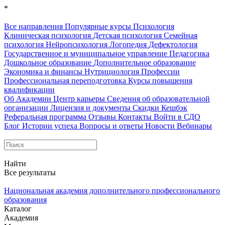
*
Все направления
Популярные курсы
Психология
Клиническая психология
Детская психология
Семейная
психология
Нейропсихология
Логопедия
Дефектология
Государственное и муниципальное управление
Педагогика
Дошкольное образование
Дополнительное образование
Экономика и финансы
Нутрициология
Профессии
Профессиональная переподготовка
Курсы повышения
квалификации
Об Академии
Центр карьеры
Сведения об образовательной
организации
Лицензия и документы
Скидки
Кешбэк
Реферальная программа
Отзывы
Контакты
Войти в СДО
Блог
Истории успеха
Вопросы и ответы
Новости
Вебинары
Найти
Все результаты
Национальная академия дополнительного профессионального
образования
Каталог
Академия