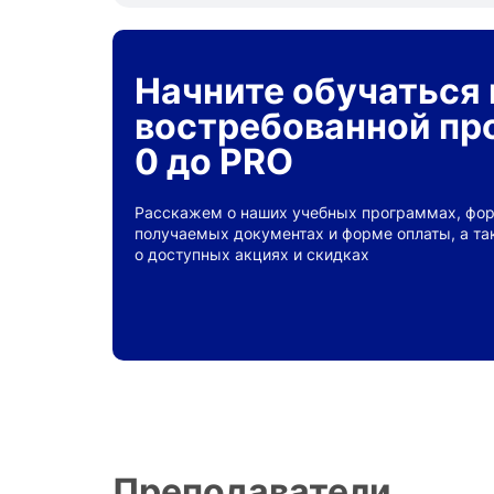
Начните обучаться 
востребованной пр
0 до PRO
Расскажем о наших учебных программах, фор
получаемых документах и форме оплаты, а т
о доступных акциях и скидках
Преподаватели