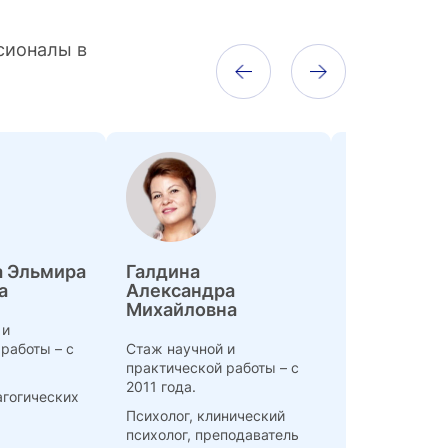
сионалы в
 Эльмира
Галдина
Молокосто
а
Александра
Михайлов
Михайловна
 и
Стаж научной
работы – с
Стаж научной и
практической
практической работы – с
1999 года
2011 года.
агогических
Кандидат
Психолог, клинический
психологичес
психолог, преподаватель
доцент