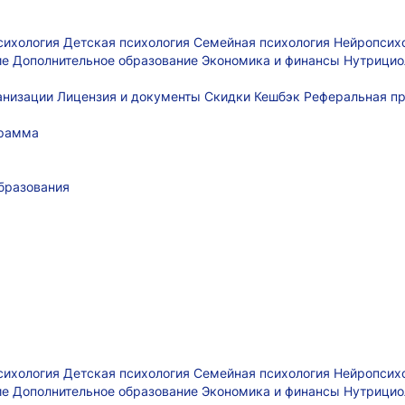
сихология
Детская психология
Семейная психология
Нейропсих
ие
Дополнительное образование
Экономика и финансы
Нутрицио
ганизации
Лицензия и документы
Скидки
Кешбэк
Реферальная п
грамма
бразования
сихология
Детская психология
Семейная психология
Нейропсих
ие
Дополнительное образование
Экономика и финансы
Нутрицио