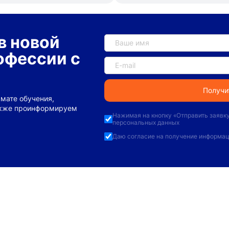
в новой
офессии с
мате обучения,
акже проинформируем
Нажимая на кнопку «
Отправить заявк
персональных данных
Даю
согласие на получение информац