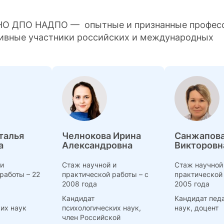
АНО ДПО НАДПО — опытные и признанные профес
тивные участники российских и международных
талья
Челнокова Ирина
Санжапова
а
Александровна
Викторовн
 и
Стаж научной и
Стаж научной
работы – 22
практической работы – с
практической 
2008 года
2005 года
Кандидат
Кандидат пед
их наук
психологических наук,
наук, доцент
член Российской