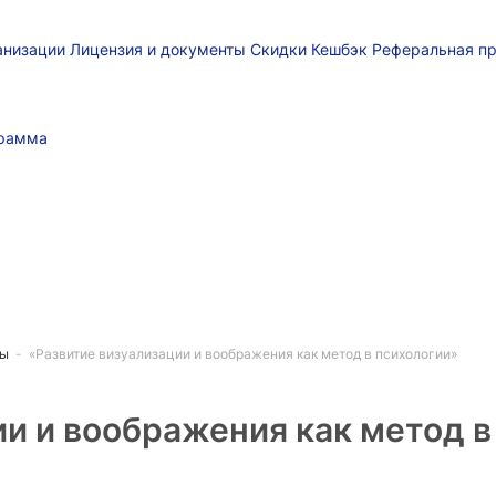
ганизации
Лицензия и документы
Скидки
Кешбэк
Реферальная п
грамма
сы
-
«Развитие визуализации и воображения как метод в психологии»
и и воображения как метод в