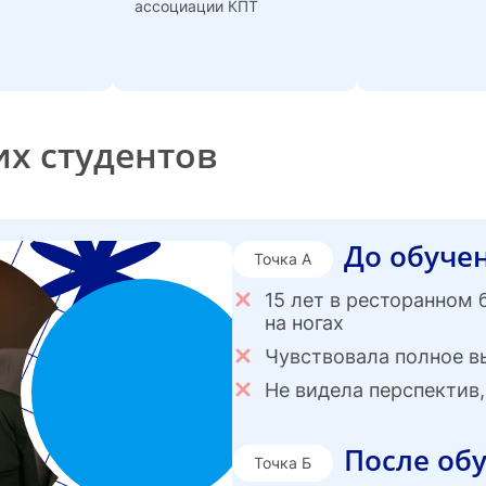
ассоциации КПТ
х студентов
До обуче
Точка А
15 лет в ресторанном 
на ногах
Чувствовала полное в
Не видела перспектив,
После об
Точка Б