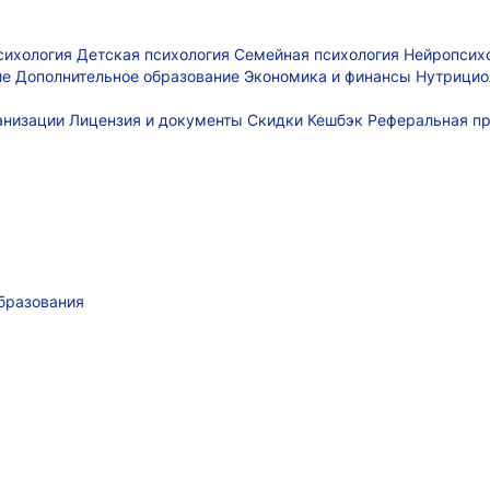
сихология
Детская психология
Семейная психология
Нейропсих
ие
Дополнительное образование
Экономика и финансы
Нутрицио
ганизации
Лицензия и документы
Скидки
Кешбэк
Реферальная п
бразования