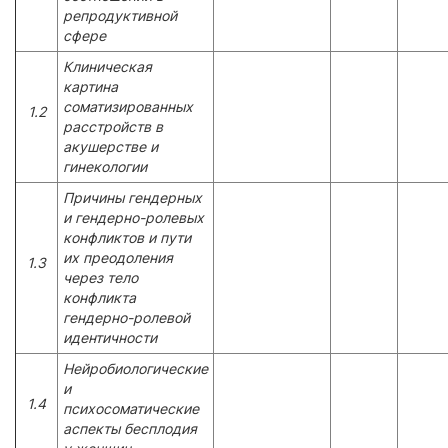
репродуктивной
сфере
Клиническая
картина
соматизированных
1.2
расстройств в
акушерстве и
гинекологии
Причины гендерных
и гендерно-ролевых
конфликтов и пути
их преодоления
1.3
через тело
конфликта
гендерно-ролевой
идентичности
Нейробиологические
и
1.4
психосоматические
аспекты бесплодия