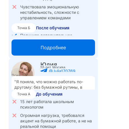
Чувствовала эмоциональную
нестабильность, сложности с
управлением командами
После обучения
Точка Б
Получила дополнительное
образование в психологии, начала
использовать знания в работе
Подробнее
Стабилизировала эмоциональное
состояние, снизила уровень стресса.
Юлия
55 лет, Москва
Улучшила систему наставничества в
@Julia170769
компании, помогаю адаптировать
Психолог
новичков, выстраивать эффективные
"Я поняла, что можно работать по-
команды.
другому: без бумажной рутины, в
свободном графике и с реальной
Спокойнее реагирую на рабочие
До обучения
Точка А
пользой для людей."
ситуации, конфликты, управляю
15 лет работала школьным
взаимодействием с заказчиками
психологом
Огромная нагрузка, требовался
акцент на бумажной работе, а не на
реальной помощи