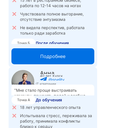
15 лет в ресторанном бизнесе,
в гармонии."
работа по 12-14 часов на ногах
Чувствовала полное выгорание,
отсутствие энтузиазма
Не видела перспектив, работала
только ради заработка
После обучения
Точка Б
Сменила профессию, стала
Подробнее
кризисным психологом в частной
практике
Доход вырос втрое
Анна
40 лет, Курск
Внутреннее состояние улучшилось,
@spelity
гораздо лучше чувствую себя и
Руководитель IT компании
физически
"Мне стало проще выстраивать
команду, понимать людей и вообще
5 000
Стоимость сессии:
₽
До обучения
Точка А
груз с плеч упал."
18 лет управленческого опыта
Испытывала стресс, переживала за
работу, принимала конфликты
близко к сердцу