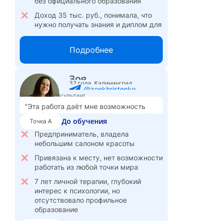
без официального образования
Доход 35 тыс. руб., понимала, что
нужно получать знания и диплом для
расширения возможностей
Подробнее
После обучения
Точка Б
Получила психологическое
образование, веду частную практику
Зоя
32 года, Калининград
Консультирую индивидуально,
@zoekhristenko
Психолог-консультант
специализируюсь на работе с
"Эта работа даёт мне возможность
женщинами
зарабатывать и реализовывать свой
До обучения
Веду групповые терапевтические
Точка А
потенциал, находясь где угодно."
игры, сочетая классическую
Предприниматель, владела
психологию с интегративными
небольшим салоном красоты
методами
Привязана к месту, нет возможности
Клиенты начали доверять больше,
работать из любой точки мира
поток записей увеличился
7 лет личной терапии, глубокий
Чувствую уверенность в себе и
интерес к психологии, но
своей квалификации, радуюсь
отсутствовало профильное
результатам клиентов
образование
Доход вырос с 30 тыс. до 120 тыс. руб. в месяц