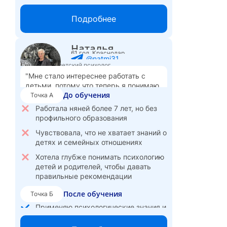
Вышла в активную частную
Подробнее
практику, в ближайшие три дня — 7
консультаций
Наталья
Организую женские встречи по
61 год, Краснодар
работе с тревожностью
@natmi31
Семейный и детский психолог
Испытываю удовлетворение от
"Мне стало интереснее работать с
своей работы и ее пользы для людей
детьми, потому что теперь я понимаю,
До обучения
что за их поведением стоит, и могу
Точка А
Ощущаю свободу — теперь мой
помочь родителям не делать ошибок."
доход зависит только от меня
Работала няней более 7 лет, но без
профильного образования
Чувствовала, что не хватает знаний о
детях и семейных отношениях
Хотела глубже понимать психологию
детей и родителей, чтобы давать
правильные рекомендации
После обучения
Точка Б
Применяю психологические знания и
чувствую себя увереннее в работе с
детьми и родителями