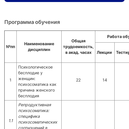
Программа обучения
Работа об
Общая
Наименование
№пп
трудоемкость,
дисциплин
в акад. часах
Лекции
Тести
Психологическое
бесплодие у
женщин:
1
22
14
психосоматика как
причина женского
бесплодия
Репродуктивная
психоcоматика:
специфика
1.1
психосоматических
соотношений в