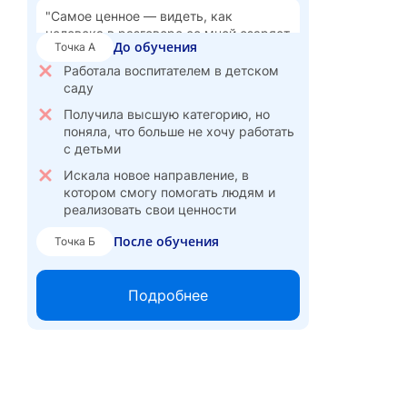
Веду свои спикер-проекты
"Самое ценное — видеть, как
человека в разговоре со мной озаряет
До обучения
Точка А
важная мысль, и он понимает, что
справится"
Работала воспитателем в детском
саду
Получила высшую категорию, но
поняла, что больше не хочу работать
с детьми
Искала новое направление, в
котором смогу помогать людям и
реализовать свои ценности
После обучения
Точка Б
Перешла в частную практику коучем
- работаю в потоке, с интересом и по
Подробнее
внутреннему зову
Веду сессии онлайн и оффлайн,
организую мероприятия
Приглашена как спикер на
масштабное городское мероприятие