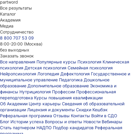
part
word
Все результаты
Каталог
Академия
Медиа
Сотрудничество
8 800 707 53 09
8:00-20:00 (Москва)
без выходных
Заказать звонок
Все направления
Популярные курсы
Психология
Клиническая
психология
Детская психология
Семейная психология
Нейропсихология
Логопедия
Дефектология
Государственное и
муниципальное управление
Педагогика
Дошкольное
образование
Дополнительное образование
Экономика и
финансы
Нутрициология
Профессии
Профессиональная
переподготовка
Курсы повышения квалификации
Об Академии
Центр карьеры
Сведения об образовательной
организации
Лицензия и документы
Скидки
Кешбэк
Реферальная программа
Отзывы
Контакты
Войти в СДО
Блог
Истории успеха
Вопросы и ответы
Новости
Вебинары
Стать партнером НАДПО
Подбор кандидатов
Реферальная
программа