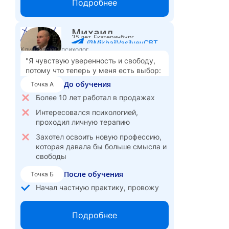
Подробнее
Освоила техники активного
слушания, диагностики кризисов
Михаил
развития
35 лет, Екатеринбург
@MikhailVasilyevCBT
Даю родителям рекомендации по
Клинический психолог
воспитанию, помогаю избегать
"Я чувствую уверенность и свободу,
ошибок
потому что теперь у меня есть выбор:
развиваться в психологии, совмещать
Планирую повысить стоимость
До обучения
Точка А
или получить работу в смежной
услуг, учитывая полученное
Более 10 лет работал в продажах
сфере."
образование
Интересовался психологией,
Вижу карьерные перспективы и
проходил личную терапию
развитие в том, что мне интересно и
полезно для других
Захотел освоить новую профессию,
которая давала бы больше смысла и
свободы
После обучения
Точка Б
Начал частную практику, провожу
групповые занятия
Специализируюсь на работе с
Подробнее
невротическими клиентами