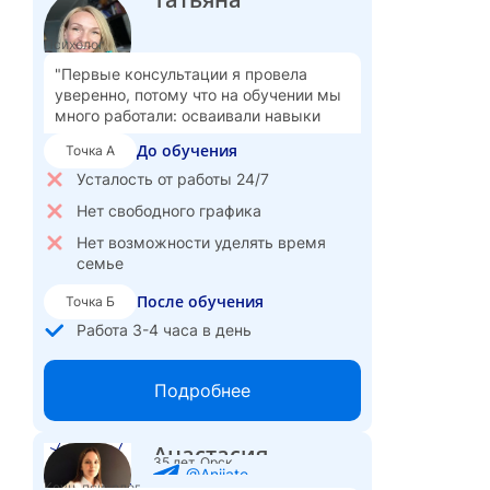
адаптирую свой график
Ощущаю постоянный рост и
Психолог
интеллектуальное развитие
"Первые консультации я провела
Горжусь, что помогаю женщинам
уверенно, потому что на обучении мы
найти внутреннюю опору и веру в
много работали: осваивали навыки
себя, менять жизнь
поддержания контакта, учились
До обучения
Точка А
анализировать и быть с клиентом в
Ощущаю, как моя работа вносит
процессе"
Усталость от работы 24/7
вклад в оздоровление общества
Нет свободного графика
Вижу большие перспективы роста и
развития, хочу развиваться в
Нет возможности уделять время
социальной психологии
семье
После обучения
Точка Б
Работа 3-4 часа в день
Свободный график, сама себе
хозяйка
Подробнее
Провожу интервизии
Наставник начинающих психологов
Анастасия
35 лет, Орск
на агрегаторе
@Aniiate
Коуч, психолог