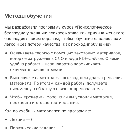
Вдохновлена тем, что могу
передавать ценности коучинга: вера
в ресурс каждого, принятие
Методы обучения
перемен, личная ответственность
Чувствую эмоциональное
Мы разработали программу курса «Психологическое
удовлетворение от своей
бесплодие у женщин: психосоматика как причина женского
деятельности
бесплодия» таким образом, чтобы обучение давалось вам
легко и без потери качества. Как проходит обучение?
Могу подстраивать график под себя,
выбирать с кем и когда работать
Осваиваете теорию с помощью текстовых материалов,
которые загружены в СДО в виде PDF-файлов. С ними
3 000
Стоимость сессии:
₽
удобно работать: неоднократно перечитывать,
скачивать, распечатывать.
Выполняете самостоятельные задания для закрепления
материала. По итогам каждой работы получаете
письменную обратную связь от преподавателя.
Чтобы проверить, хорошо ли вы усвоили материал,
проходите итоговое тестирование.
Кол-во учебных материалов по программе:
Лекции — 6
Практические задания — 1