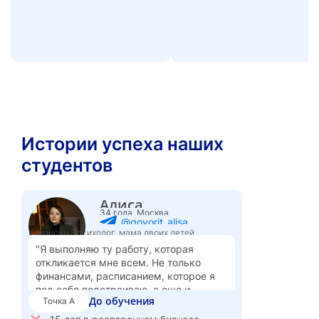
Истории успеха наших
студентов
Алиса
34 года, Москва
@govorit_alisa
Кризисный психолог, мама двоих детей
"Я выполняю ту работу, которая
откликается мне всем. Не только
финансами, расписанием, которое я
под себя подстраиваю, а еще и
До обучения
Точка А
поддержкой собственных ценностей –
сейчас я абсолютно с ними в согласии,