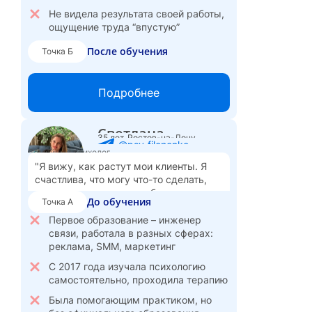
Не видела результата своей работы,
ощущение труда “впустую”
После обучения
Точка Б
Ушла в частную практику, работаю в
медицинском центре
Подробнее
Специализируюсь на когнитивно-
поведенческой терапии
Светлана
Мне нравится, что я совершенно
35 лет, Ростов-на-Дону
@psy_filonenko
свободна – график под себя, есть
Семейный психолог
время на саморазвитие
"Я вижу, как растут мои клиенты. Я
счастлива, что могу что-то сделать,
Вижу хорошие перспективы
маленькую частичку доброты
карьерного роста
До обучения
Точка А
принести в этот мир. Самое важное,
Стоимость сессии:
что наше общество становится более
Первое образование – инженер
5 000
3 500
4 000
₽
в центре,
₽
онлайн,
₽
очно.
здоровым, осознанным и счастлива
связи, работала в разных сферах:
вносить свой вклад в это."
реклама, SMM, маркетинг
С 2017 года изучала психологию
самостоятельно, проходила терапию
Была помогающим практиком, но