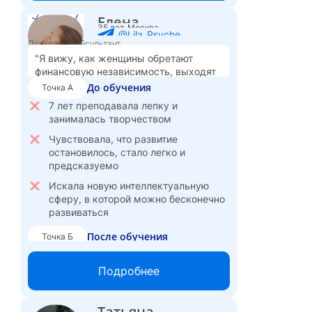
Совмещаю работу в продажах с
Елена
психологическим
35 лет, Москва
@Lila_Psyche
консультированием, получаю больше
Психолог-консультант
удовлетворения от работы с людьми
"Я вижу, как женщины обретают
Психология даёт мне больше
финансовую независимость, выходят
карьерных возможностей и свободы
из деструктивных отношений и
До обучения
Точка А
– планирую развиваться в
начинают верить в себя. Это
7 лет преподавала лепку и
корпоративной психологии или
вдохновляет."
занималась творчеством
тренинг-менеджменте
Чувствовала, что развитие
2 900
3 900
Стоимость консультации:
₽
онлайн,
остановилось, стало легко и
₽
очно
предсказуемо
Искала новую интеллектуальную
сферу, в которой можно бесконечно
развиваться
После обучения
Точка Б
Веду частную практику, работаю с
женщинами в кризисах и после
Подробнее
разводов
Консультирую по вечерам, легко
Татьяна