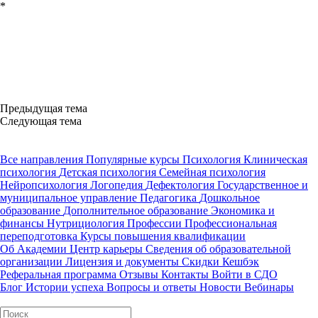
*
Предыдущая тема
Следующая тема
Все направления
Популярные курсы
Психология
Клиническая
психология
Детская психология
Семейная психология
Нейропсихология
Логопедия
Дефектология
Государственное и
муниципальное управление
Педагогика
Дошкольное
образование
Дополнительное образование
Экономика и
финансы
Нутрициология
Профессии
Профессиональная
переподготовка
Курсы повышения квалификации
Об Академии
Центр карьеры
Сведения об образовательной
организации
Лицензия и документы
Скидки
Кешбэк
Реферальная программа
Отзывы
Контакты
Войти в СДО
Блог
Истории успеха
Вопросы и ответы
Новости
Вебинары