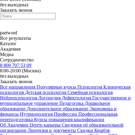
без выходных
Заказать звонок
part
word
Все результаты
Каталог
Академия
Медиа
Сотрудничество
8 800 707 53 09
8:00-20:00 (Москва)
без выходных
Заказать звонок
Все направления
Популярные курсы
Психология
Клиническая
психология
Детская психология
Семейная психология
Нейропсихология
Логопедия
Дефектология
Государственное и
муниципальное управление
Педагогика
Дошкольное
образование
Дополнительное образование
Экономика и
финансы
Нутрициология
Профессии
Профессиональная
переподготовка
Курсы повышения квалификации
Об Академии
Центр карьеры
Сведения об образовательной
организации
Лицензия и документы
Скидки
Кешбэк