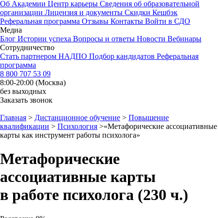
Об Академии
Центр карьеры
Сведения об образовательной
организации
Лицензия и документы
Скидки
Кешбэк
Реферальная программа
Отзывы
Контакты
Войти в СДО
Медиа
Блог
Истории успеха
Вопросы и ответы
Новости
Вебинары
Сотрудничество
Стать партнером НАДПО
Подбор кандидатов
Реферальная
программа
8 800 707 53 09
8:00-20:00 (Москва)
без выходных
Заказать звонок
Главная
>
Дистанционное обучение
>
Повышение
квалификации
>
Психология
>
«Метафорические ассоциативные
карты как инструмент работы психолога»
Метафорические
ассоциативные карты
в работе психолога (230 ч.)