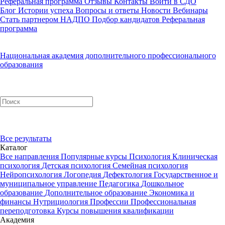
Реферальная программа
Отзывы
Контакты
Войти в СДО
Блог
Истории успеха
Вопросы и ответы
Новости
Вебинары
Стать партнером НАДПО
Подбор кандидатов
Реферальная
программа
Национальная академия дополнительного профессионального
образования
Все результаты
Каталог
Все направления
Популярные курсы
Психология
Клиническая
психология
Детская психология
Семейная психология
Нейропсихология
Логопедия
Дефектология
Государственное и
муниципальное управление
Педагогика
Дошкольное
образование
Дополнительное образование
Экономика и
финансы
Нутрициология
Профессии
Профессиональная
переподготовка
Курсы повышения квалификации
Академия