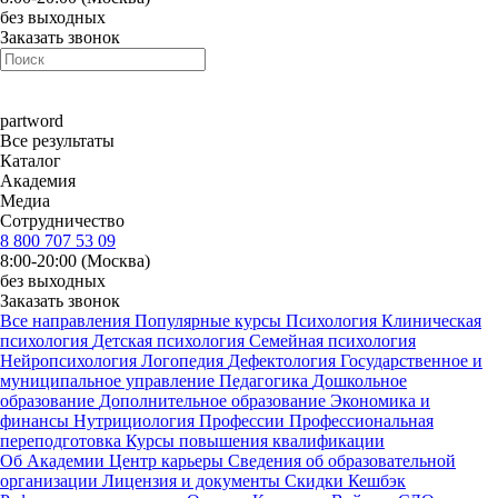
без выходных
Заказать звонок
part
word
Все результаты
Каталог
Академия
Медиа
Сотрудничество
8 800 707 53 09
8:00-20:00 (Москва)
без выходных
Заказать звонок
Все направления
Популярные курсы
Психология
Клиническая
психология
Детская психология
Семейная психология
Нейропсихология
Логопедия
Дефектология
Государственное и
муниципальное управление
Педагогика
Дошкольное
образование
Дополнительное образование
Экономика и
финансы
Нутрициология
Профессии
Профессиональная
переподготовка
Курсы повышения квалификации
Об Академии
Центр карьеры
Сведения об образовательной
организации
Лицензия и документы
Скидки
Кешбэк