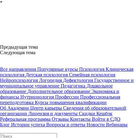
*
Предыдущая тема
Следующая тема
Все направления
Популярные курсы
Психология
Клиническая
психология
Детская психология
Семейная психология
Нейропсихология
Логопедия
Дефектология
Государственное и
муниципальное управление
Педагогика
Дошкольное
образование
Дополнительное образование
Экономика и
финансы
Нутрициология
Профессии
Профессиональная
переподготовка
Курсы повышения квалификации
Об Академии
Центр карьеры
Сведения об образовательной
организации
Лицензия и документы
Скидки
Кешбэк
Реферальная программа
Отзывы
Контакты
Войти в СДО
Блог
Истории успеха
Вопросы и ответы
Новости
Вебинары