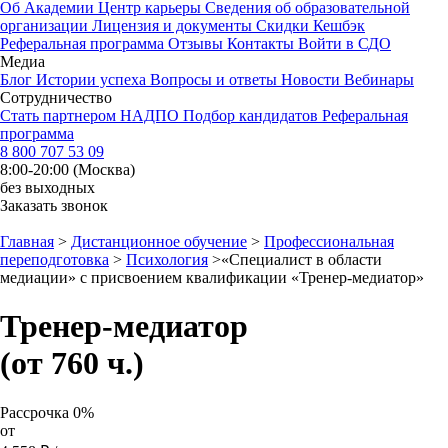
Об Академии
Центр карьеры
Сведения об образовательной
организации
Лицензия и документы
Скидки
Кешбэк
Реферальная программа
Отзывы
Контакты
Войти в СДО
Медиа
Блог
Истории успеха
Вопросы и ответы
Новости
Вебинары
Сотрудничество
Стать партнером НАДПО
Подбор кандидатов
Реферальная
программа
8 800 707 53 09
8:00-20:00 (Москва)
без выходных
Заказать звонок
Главная
>
Дистанционное обучение
>
Профессиональная
переподготовка
>
Психология
>
«Специалист в области
медиации» с присвоением квалификации «Тренер-медиатор»
Тренер-медиатор
(от 760 ч.)
Рассрочка 0%
от