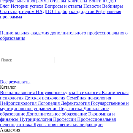
Реферальная программа
Отзывы
Контакты
Войти в СДО
Блог
Истории успеха
Вопросы и ответы
Новости
Вебинары
Стать партнером НАДПО
Подбор кандидатов
Реферальная
программа
Национальная академия дополнительного профессионального
образования
Все результаты
Каталог
Все направления
Популярные курсы
Психология
Клиническая
психология
Детская психология
Семейная психология
Нейропсихология
Логопедия
Дефектология
Государственное и
муниципальное управление
Педагогика
Дошкольное
образование
Дополнительное образование
Экономика и
финансы
Нутрициология
Профессии
Профессиональная
переподготовка
Курсы повышения квалификации
Академия