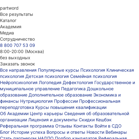
part
word
Все результаты
Каталог
Академия
Медиа
Сотрудничество
8 800 707 53 09
8:00-20:00 (Москва)
без выходных
Заказать звонок
Все направления
Популярные курсы
Психология
Клиническая
психология
Детская психология
Семейная психология
Нейропсихология
Логопедия
Дефектология
Государственное и
муниципальное управление
Педагогика
Дошкольное
образование
Дополнительное образование
Экономика и
финансы
Нутрициология
Профессии
Профессиональная
переподготовка
Курсы повышения квалификации
Об Академии
Центр карьеры
Сведения об образовательной
организации
Лицензия и документы
Скидки
Кешбэк
Реферальная программа
Отзывы
Контакты
Войти в СДО
Блог
Истории успеха
Вопросы и ответы
Новости
Вебинары
Стать партнером НАДПО
Подбор кандидатов
Реферальная