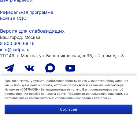
Реферальная программа
Войти в СДО
Версия для слабовидящих
Ваш город:
Москва
8 800 600 69 16
info@nadpo.ru
117149, г. Москва, ул. Болотниковская, д.36, к.2, пом.V, к.3
Лицензия на образовательную деятельность
Для того, чтобы улучшать работоспособность сайта и качество обслуживания
мы используем файлы cookies, которые сохраняются на вашем компьютере.
№ Л035-01298-77/00181484
(ранее присвоенный номер
Нажимая «СОГЛАСЕН» Вы подтверждаете то, что Вы проинформированы об
039872), г. Москва
использовании cookies на нашем сайте. Продолжая использовать наш сайт, вы
автоматически соглашаетесь с использованием данных технологий.
Политика конфиденциальности
Политика
Согласен
обработки
данных
Пользовательское соглашение
Согласие на получение информационной и рекламной рассылки