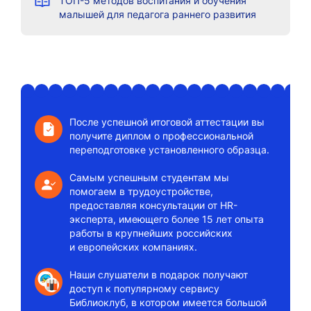
ТОП-5 методов воспитания и обучения
малышей для педагога раннего развития
После успешной итоговой аттестации вы
получите диплом о профессиональной
переподготовке установленного образца.
Самым успешным студентам мы
помогаем в трудоустройстве,
предоставляя консультации от HR-
эксперта, имеющего более 15 лет опыта
работы в крупнейших российских
и европейских компаниях.
Наши слушатели в подарок получают
доступ к популярному сервису
Библиоклуб, в котором имеется большой