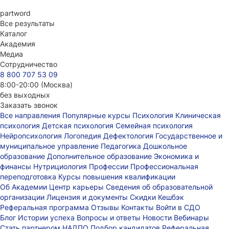
part
word
Все результаты
Каталог
Академия
Медиа
Сотрудничество
8 800 707 53 09
8:00-20:00 (Москва)
без выходных
Заказать звонок
Все направления
Популярные курсы
Психология
Клиническая
психология
Детская психология
Семейная психология
Нейропсихология
Логопедия
Дефектология
Государственное и
муниципальное управление
Педагогика
Дошкольное
образование
Дополнительное образование
Экономика и
финансы
Нутрициология
Профессии
Профессиональная
переподготовка
Курсы повышения квалификации
Об Академии
Центр карьеры
Сведения об образовательной
организации
Лицензия и документы
Скидки
Кешбэк
Реферальная программа
Отзывы
Контакты
Войти в СДО
Блог
Истории успеха
Вопросы и ответы
Новости
Вебинары
Стать партнером НАДПО
Подбор кандидатов
Реферальная