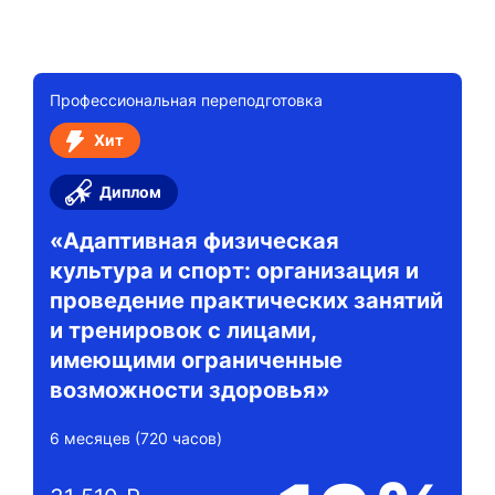
Профессиональная переподготовка
Хит
Диплом
«Адаптивная физическая
культура и спорт: организация и
проведение практических занятий
и тренировок с лицами,
имеющими ограниченные
возможности здоровья»
6 месяцев (720 часов)