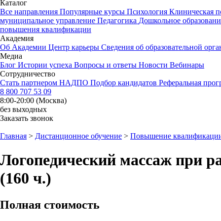
Каталог
Все направления
Популярные курсы
Психология
Клиническая п
муниципальное управление
Педагогика
Дошкольное образован
повышения квалификации
Академия
Об Академии
Центр карьеры
Сведения об образовательной орг
Медиа
Блог
Истории успеха
Вопросы и ответы
Новости
Вебинары
Сотрудничество
Стать партнером НАДПО
Подбор кандидатов
Реферальная прог
8 800 707 53 09
8:00-20:00 (Москва)
без выходных
Заказать звонок
Главная
>
Дистанционное обучение
>
Повышение квалификаци
Логопедический массаж при р
(160 ч.)
Полная стоимость