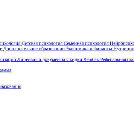
сихология
Детская психология
Семейная психология
Нейропсих
ие
Дополнительное образование
Экономика и финансы
Нутрици
анизации
Лицензия и документы
Скидки
Кешбэк
Реферальная пр
рамма
бразования