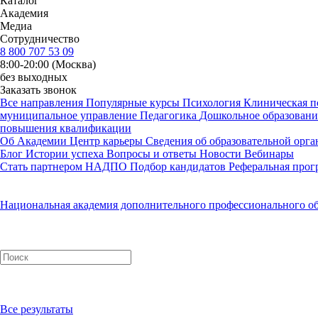
Каталог
Академия
Медиа
Сотрудничество
8 800 707 53 09
8:00-20:00 (Москва)
без выходных
Заказать звонок
Все направления
Популярные курсы
Психология
Клиническая п
муниципальное управление
Педагогика
Дошкольное образован
повышения квалификации
Об Академии
Центр карьеры
Сведения об образовательной орг
Блог
Истории успеха
Вопросы и ответы
Новости
Вебинары
Стать партнером НАДПО
Подбор кандидатов
Реферальная прог
Национальная академия дополнительного профессионального о
Все результаты