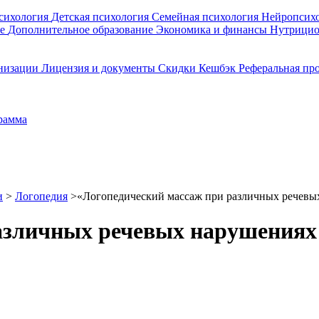
сихология
Детская психология
Семейная психология
Нейропсих
ие
Дополнительное образование
Экономика и финансы
Нутрици
анизации
Лицензия и документы
Скидки
Кешбэк
Реферальная пр
рамма
и
>
Логопедия
>
«Логопедический массаж при различных речевых
азличных речевых нарушениях