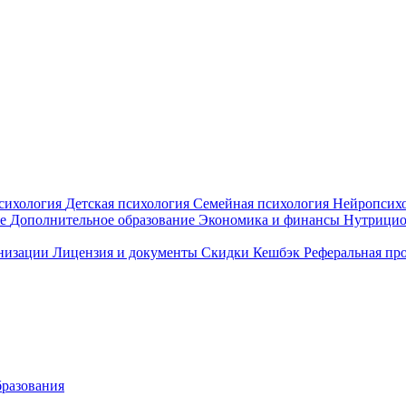
сихология
Детская психология
Семейная психология
Нейропсих
ие
Дополнительное образование
Экономика и финансы
Нутрици
анизации
Лицензия и документы
Скидки
Кешбэк
Реферальная пр
бразования