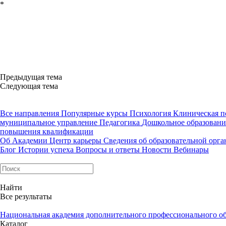
*
Предыдущая тема
Следующая тема
Все направления
Популярные курсы
Психология
Клиническая п
муниципальное управление
Педагогика
Дошкольное образован
повышения квалификации
Об Академии
Центр карьеры
Сведения об образовательной орг
Блог
Истории успеха
Вопросы и ответы
Новости
Вебинары
Найти
Все результаты
Национальная академия дополнительного профессионального о
Каталог