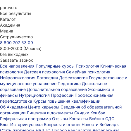
part
word
Все результаты
Каталог
Академия
Медиа
Сотрудничество
8 800 707 53 09
8:00-20:00 (Москва)
без выходных
Заказать звонок
Все направления
Популярные курсы
Психология
Клиническая
психология
Детская психология
Семейная психология
Нейропсихология
Логопедия
Дефектология
Государственное и
муниципальное управление
Педагогика
Дошкольное
образование
Дополнительное образование
Экономика и
финансы
Нутрициология
Профессии
Профессиональная
переподготовка
Курсы повышения квалификации
Об Академии
Центр карьеры
Сведения об образовательной
организации
Лицензия и документы
Скидки
Кешбэк
Реферальная программа
Отзывы
Контакты
Войти в СДО
Блог
Истории успеха
Вопросы и ответы
Новости
Вебинары
Стать партнером НАДПО
Подбор кандидатов
Реферальная